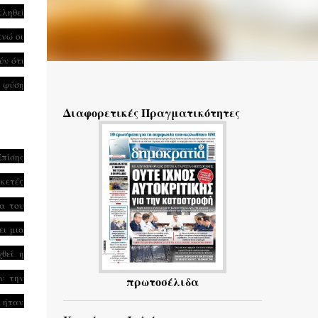
κληθεί
ενώ οι
ύν ότι
η φύση
Διαφορετικές Πραγματικότητες
Επίσης
ρκετές
δα του
ει μια
θεί η
ν την
πρωτοσέλιδα
α ήταν