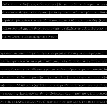
άνθρωποι στη ζωή τους κάποια στιγμή θα τον νιώσουν. Μπορεί να προ
είτε από το άγχος, την κούραση ή από την σωματική υπερφόρτωση. Και 
περισσότεροι ασθενείς θεραπεύουν τους πονοκέφαλους με ασπιρίνη, ξεχνο
ένα συνθετικό προϊόν όπως αυτό μπορεί να βλάψει το σώμα. Ευτυχώς 
έχει τη λύση και σε αυτή την περίπτωση.
απραΰνει τον πόνο, μπορεί να βρεθεί σε μεγάλες ποσότητες στα αμύγδαλα. 
 χαμηλότερα επίπεδα μαγνησίου από τους ανθρώπους που δεν έχουν και α
ι τη συχνότητα των επιθέσεων της ημικρανίας, σύμφωνα με την ιστοσελί
δαλα είναι πλούσια σε μαγνήσιο, η κατανάλωσή τους μπορεί να σταματήσ
τήμιο του Maryland, εξηγεί ότι σε μια μελέτη που έγινε για να ελεγχ
ημικρανιών, διαπιστώθηκε ότι οι άνθρωποι που πήραν μαγνήσιο μείωσα
σύγκριση με 15,8% εκείνων που έλαβαν εικονικό φάρμακο. Τα αποτελέσματ