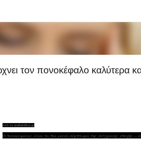
Μετάβαση στο κύριο περιεχόμενο
χνει τον πονοκέφαλο καλύτερα κα
Από το enallaktikos.gr
Ο πονοκέφαλος είναι το πιο κοινό σύμπτωμα της σύγχρονης εποχής – ό