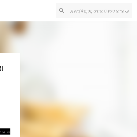
ι
λοι οι