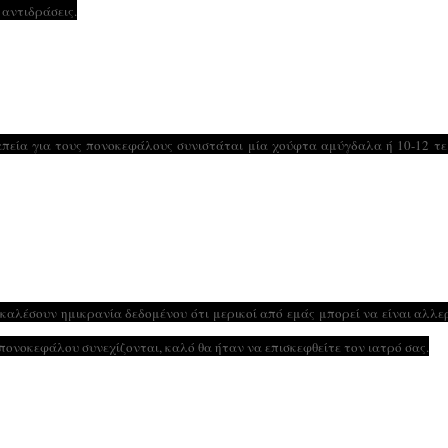
 αντιδράσεις.
απεία για τους πονοκεφάλους συνιστάται μία χούφτα αμύγδαλα ή 10-12 τ
αλέσουν ημικρανία δεδομένου ότι μερικοί από εμάς μπορεί να είναι αλλε
ονοκεφάλου συνεχίζονται, καλό θα ήταν να επισκεφθείτε τον ιατρό σας.