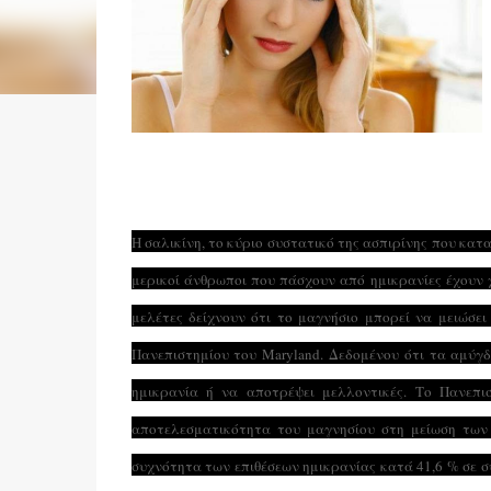
Η σαλικίνη, το κύριο συστατικό της ασπιρίνης που κατ
μερικοί άνθρωποι που πάσχουν από ημικρανίες έχουν
μελέτες δείχνουν ότι το μαγνήσιο μπορεί να μειώσε
Πανεπιστημίου του Maryland. Δεδομένου ότι τα αμύγ
ημικρανία ή να αποτρέψει μελλοντικές. Το Πανεπισ
αποτελεσματικότητα του μαγνησίου στη μείωση των 
συχνότητα των επιθέσεων ημικρανίας κατά 41,6 % σε 