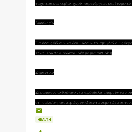
ταχύτερα και κυρίως χωρίς παρενέργειες και δυσμενείς
Δοσολογία
Για όσους θέλουν να δοκιμάσουν τα αμύγδαλα ως θερ
την ημέρα που ισοδυναμούν με μία ασπιρίνη
Σημαντικό
Σε κάποιους ανθρώπους, τα αμύγδαλα μπορούν να προκ
στη σαλικίνη που περιέχουν. Όταν τα συμπτώματα του π
HEALTH