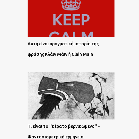
Αυτή είναι πραγματική ιστορία της
φράσης Κλάιν Μάιν ή Clain Main
Τι είναι το ''κέρατο βερνικωμένο'' -
Φαντασιομετρική ερμηνεία