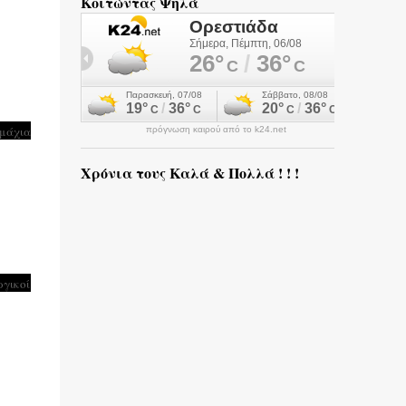
Κοιτώντας Ψηλά
εμάχια
πρόγνωση καιρού από το k24.net
Χρόνια τους Καλά & Πολλά ! ! !
ργικοί