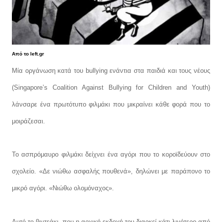
Από το left.gr
Μία οργάνωση κατά του bullying ενάντια στα παιδιά και τους νέους
(Singapore’s Coalition Against Bullying for Children and Youth)
λάνσαρε ένα πρωτότυπο φιλμάκι που μικραίνει κάθε φορά που το
μοιράζεσαι.
Το ασπρόμαυρο φιλμάκι δείχνει ένα αγόρι που το κοροϊδεύουν στο
σχολείο. «Δε νιώθω ασφαλής πουθενά», δηλώνει με παράπονο το
μικρό αγόρι. «Νιώθω ολομόναχος».
Αυτό το βιντεάκι, που η αρχική εκδοχή του διαρκεί κάτι λιγότερο από