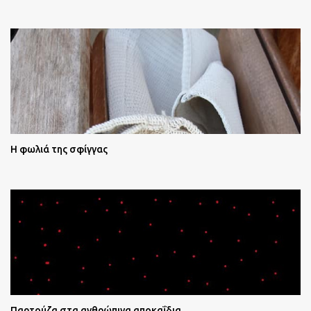
Η φωλιά της σφίγγας
Παρτούζα στα ανθρώπινα αποκαΐδια....