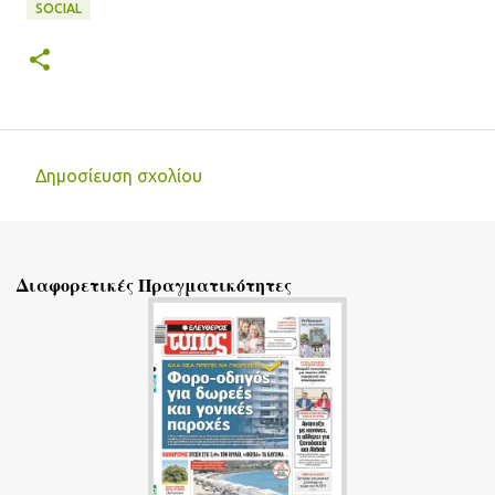
SOCIAL
Δημοσίευση σχολίου
Σ
χ
ό
Διαφορετικές Πραγματικότητες
λ
ι
α