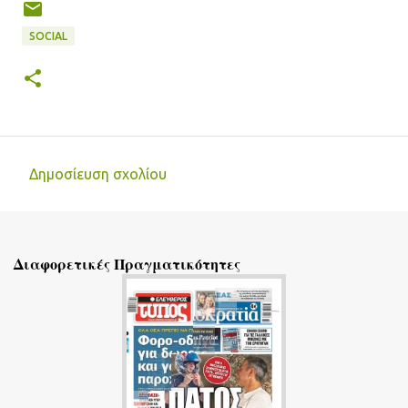
SOCIAL
Δημοσίευση σχολίου
Σ
χ
ό
Διαφορετικές Πραγματικότητες
λ
ι
α