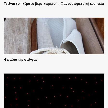
Τι είναι το ''κέρατο βερνικωμένο'' - Φαντασιομετρική ερμηνεία
Η φωλιά της σφίγγας