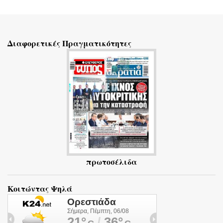
Σ
χ
ό
Διαφορετικές Πραγματικότητες
λ
ι
α
πρωτοσέλιδα
Κοιτώντας Ψηλά