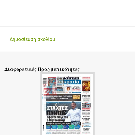
Δημοσίευση σχολίου
Σ
χ
ό
Διαφορετικές Πραγματικότητες
λ
ι
α