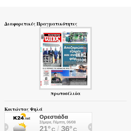
Σ
χ
ό
Διαφορετικές Πραγματικότητες
λ
ι
α
πρωτοσέλιδα
Κοιτώντας Ψηλά