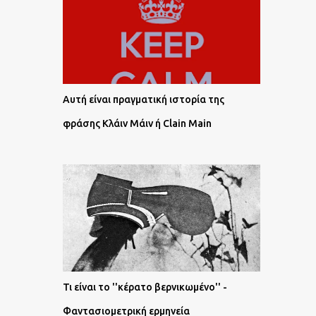
Αυτή είναι πραγματική ιστορία της
φράσης Κλάιν Μάιν ή Clain Main
Τι είναι το ''κέρατο βερνικωμένο'' -
Φαντασιομετρική ερμηνεία