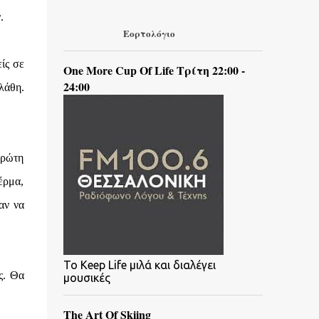
.
Εορτολόγιο
ίς σε
One More Cup Of Life Τρίτη 22:00 -
24:00
λάθη.
πρώτη
έρμα,
αν να
To Keep Life μιλά και διαλέγει
ς. Θα
μουσικές
The Art Of Skiing