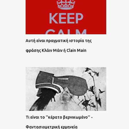
Αυτή είναι πραγματική ιστορία της
φράσης Κλάιν Μάιν ή Clain Main
Τι είναι το ''κέρατο βερνικωμένο'' -
Φαντασιομετρική ερμηνεία