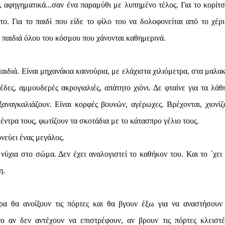
, αφηγηματικά...σαν ένα παραμύθι με λυπημένο τέλος. Για το κορίτσ
ο. Για το παιδί που είδε το φίλο του να δολοφονείται από το χέρι
α παιδιά όλου του κόσμου που χάνονται καθημερινά.
 παιδιά. Είναι μηχανάκια καινούρια, με ελάχιστα χιλιόμετρα, στα μαλα
ξέδες, αμμουδερές ακρογιαλιές, απάτητο χιόνι. Δε φταίνε για τα λάθ
ναγκαλιάζουν. Είναι κορφές βουνών, αγέρωχες. Βρέχονται, χιονίζο
έντρα τους, φωτίζουν τα σκοτάδια με το κάτασπρο γέλιο τους.
νεύει ένας μεγάλος.
 νύχια στο σώμα. Δεν έχει αναλογιστεί το καθήκον του. Και το ΄χει 
η.
α θα ανοίξουν τις πόρτες και θα βγουν έξω για να αναστήσουν
 αν δεν αντέχουν να επιστρέφουν, αν βρουν τις πόρτες κλειστέ