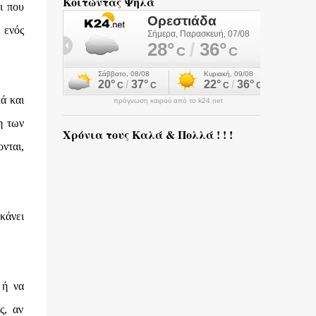
Κοιτώντας Ψηλά
ι που
 ενός
κά και
πρόγνωση καιρού από το k24.net
η των
Χρόνια τους Καλά & Πολλά ! ! !
νται,
κάνει
 ή να
ς, αν