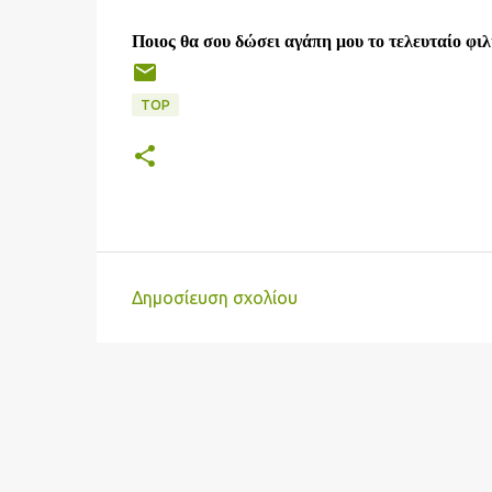
Ποιος θα σου δώσει αγάπη μου το τελευταίο φιλ
TOP
Δημοσίευση σχολίου
Σ
χ
ό
λ
ι
α