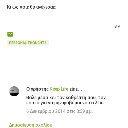
Κι ως πότε θα ανέχεσαι;;
β.ψ.
PERSONAL THOUGHTS
Ο χρήστης
Keep Life
είπε…
Σ
Βάλε μέσα και τον καθρέπτη σου, τον
χ
εαυτό για να μην φοβάμαι να το λέω.
ό
6 Δεκεμβρίου 2014 στις 3:59 μ.μ.
λ
ι
Δημοσίευση σχολίου