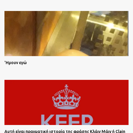
'Ημουν εγώ
Αυτή είναι πραγματική ιστορία της φράσης Κλάιν Μάιν ή Clain