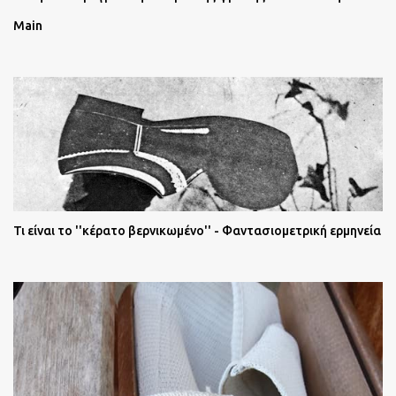
Main
Τι είναι το ''κέρατο βερνικωμένο'' - Φαντασιομετρική ερμηνεία