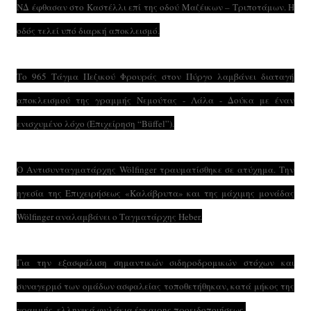
ΝΔ έφθασαν στο Καστέλλι επί της οδού Μαζέικων – Τριποτάμων. Η
οδός τελεί υπό διαρκή αποκλεισμό.
Το 965 Τάγμα Πεζικού Φρουράς στον Πύργο λαμβάνει διαταγή
αποκλεισμού της γραμμής Νεμούτας - Λάλα - Δούκα με έναν
ενισχυμένο λόχο (Επιχείρηση “Büffel”).
Ο Αντισυνταγματάρχης Wölfinger τραυματίσθηκε σε ατύχημα. Την
ηγεσία της Επιχειρήσεως «Καλάβρυτα» και της μάχιμης μονάδας
Wölfinger αναλαμβάνει ο Ταγματάρχης Heber.
Για την εξασφάλιση σημαντικών σιδηροδρομικών στόχων και
συναγερμό των ομάδων ασφαλείας τοποθετήθηκαν, κατά μήκος της
γραμμής, ελληνικά φυλάκια έγκαιρης προειδοποιήσεως.