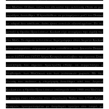
του Μαζίου. Ο ίδιος, λόγω του ότι κατά την εκτέλεση έπεσε σε μια
χαράδρα, διασώθηκε. Η προσπάθεια να μεταφέρουν μαζί τον Dormer
ως οδηγό δεν απέδωσε, διότι ήταν εντελώς εξαντλημένος. Εν τω
μεταξύ η Ομάδα Προελάσεως Kockert είχε αναφέρει την άφιξή της
στο Μάζι. Το σημείο εκτελέσεως περιγράφηκε στον Λοχαγό Kockert
μέσω ασυρμάτου, σύμφωνα με τις καταθέσεις του Δεκανέα Donner,
και οι 11/737 και 13/737 Λόχοι Κυνηγών ανέλαβαν την έρευνα. Στην
αναζήτηση του σημείου προετράπη επίσης να συμμετάσχει ο
πληθυσμός των Μαζέικων και των γειτονικών χωριών. Με την
έλευση του σκότους η επιχείρηση διακόπηκε από τον Λοχαγό
Kockert και η Ομάδα Προελάσεως επέστρεψε στις 1900 στα Μαζέικα
με ακόμη έναν επιζώντα (τον στρατιώτη Walter του 1/749 Λόχου
Κυνηγών, τραυματισμένο με διαμπερές τραύμα στο λαιμό, με