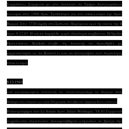
Συρμπάνι». Σύμφωνα με νέες διαταγές το Τμήμα Αναγνωρίσεως
ξεκίνησε στις 1500 προς Τριπόταμα για τον αποκλεισμό της προς
Βορρά. Στις 1720 άφιξη στο Σοπωτό. Παρέμεινε εκεί τη νύκτα της 8
προς 9.12.43. Η νύκτα παρήλθε χωρίς ιδιαίτερα συμβάντα. Η Ομάδα
Προελάσεως Kockert έλαβε τη διαταγή να προωθηθεί με
μηχανοκίνητα ως το Καστέλλι και να διενεργήσει εκεί περαιτέρω
αποκλεισμό.
8.12.1943
[από μαγνητοφωνημένη συνέντευξη του Αντισυνταγματάρχη της Βέρμαχτ Julius
Wolfinger στον ιστορικό ερευνητή "Επιχείρησης Καλάβρυτα" Δημήτρη Κανελλόπουλο]
Ραδιογράφημα του Le Souire προς Julius Wolfinger: "Οι 81 Γερμανοί
αιχμάλωτοι στρατιώτες δολοφονήθηκαν κτηνωδώς σε βράχο της