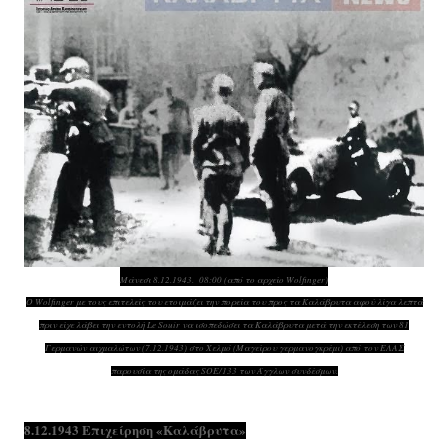
Μάνεσι 8.12.1943. 08:00 (από το αρχείο Wolfinger)
O Wolfinger με τους επιτελείς του ετοιμάζει την πορεία του προς τα Καλάβρυτα αφού λίγα λεπτά
πριν είχε λάβει την εντολή Le Souir να ισοπεδώσει τα Καλάβρυτα μετά την εκτέλεση των 81
Γερμανών αιχμαλώτων (7.12.1943) στο Χελμό (Μαγείρου γερμανογκρέμι) από τον ΕΛΑΣ
παρουσία της ομάδας SOE/133 των Άγγλων συνδέσμων.
8.12.1943 Επιχείρηση «Καλάβρυτα»