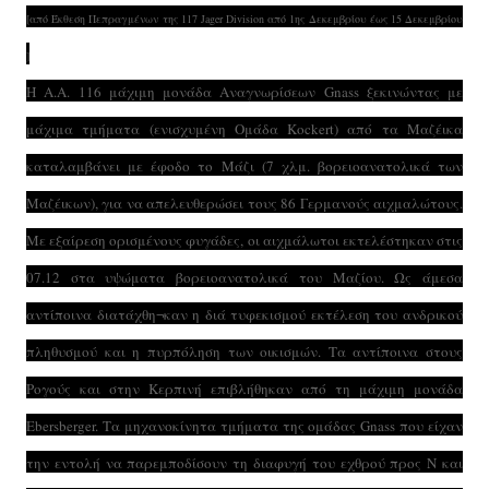
[από Έκθεση Πεπραγμένων της 117 Jager Division από 1ης Δεκεμβρίου έως 15 Δεκεμβρίου
]
Η Α.Α. 116 μάχιμη μονάδα Αναγνωρίσεων Gnass ξεκινώντας με
μάχιμα τμήματα (ενισχυμένη Ομάδα Kockert) από τα Μαζέικα
καταλαμβάνει με έφοδο το Μάζι (7 χλμ. βορειοανατολικά των
Μαζέικων), για να απελευθερώσει τους 86 Γερμανούς αιχμαλώτους.
Με εξαίρεση ορισμένους φυγάδες, οι αιχμάλωτοι εκτελέστηκαν στις
07.12 στα υψώματα βορειοανατολικά του Μαζίου. Ως άμεσα
αντίποινα διατάχθη¬καν η διά τυφεκισμού εκτέλεση του ανδρικού
πληθυσμού και η πυρπόληση των οικισμών. Τα αντίποινα στους
Ρογούς και στην Κερπινή επιβλήθηκαν από τη μάχιμη μονάδα
Ebersberger. Τα μηχανοκίνητα τμήματα της ομάδας Gnass που είχαν
την εντολή να παρεμποδίσουν τη διαφυγή του εχθρού προς Ν και