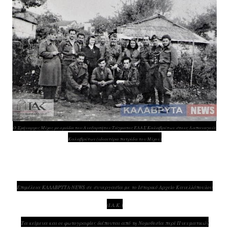
Ο Σμήναρχος Μίχος με ομάδα του Ανεξαρτήτου Τάγματος ΕΛΑΣ Καλαβρύτων στους Λαπαναγούς
Καλαβρύτων (ιδιαιτέρα πατρίδα του Μίχου)
Επιμέλεια ΚΑΛΑΒΡΥΤΑ-NEWS σε συνεργασία με το Ιστορικό Αρχείο Κανελλόπουλου
(Ι.Α.Κ.)
Τα κείμενα και οι φωτογραφίες διέπονται από τη Νομοθεσία περί Πνευματικών