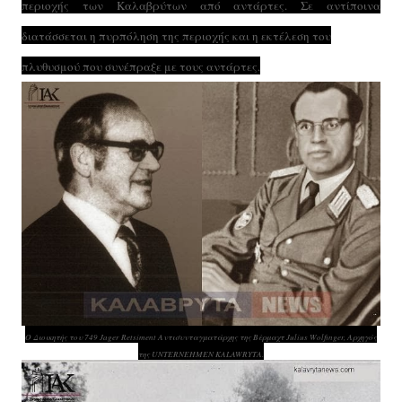
περιοχής των Καλαβρύτων από αντάρτες. Σε αντίποινα
διατάσσεται η πυρπόληση της περιοχής και η εκτέλεση του
πλυθυσμού που συνέπραξε με τους αντάρτες.
Ο Διοικητής του 749 Jager Retsiment Αντισυνταγματάρχης της Βέρμαχτ Julius Wolfinger, Αρχηγός
της UNTERNEHMEN KALAWRYTA.