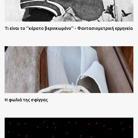
Τι είναι το ''κέρατο βερνικωμένο'' - Φαντασιομετρική ερμηνεία
Η φωλιά της σφίγγας