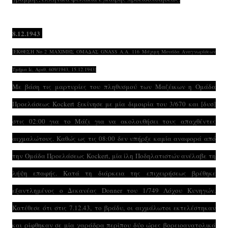
8.12.1943
[ΕΚΘΕΣΗ Νο 2 ΜΑΧΙΜΗΣ ΟΜΑΔΑΣ GNASS Α.Α. 116 Μάχιμη Μονάδα Αναγνωρίσεων
Τμήμα Ic, Αριθ. 609/1943, 15.12.1943]
Με βάση τις μαρτυρίες του πληθυσμού των Μαζέικων η Ομάδα
Προελάσεως Kockert ξεκίνησε με μία διμοιρία του 3/670 και [δυσ]
στις 02:00 για το Μάζι για να ακολουθήσει τους απαχθέντες
αιχμαλώτους. Καθώς ως τις 08:00 δεν υπήρξε καμία αναφορά από
την Ομάδα Προελάσεως Kockert, μία ίλη Ποδηλατιστών ανέλαβε τη
λήψη επαφής. Κατά τη διάρκεια της επιχειρήσεως βρέθηκε
εξαντλημένος ο Δεκανέας Donner του 1/749 Λόχου Κυνηγών.
Κατέθεσε ότι στις 7.12.43, το βράδυ, οι αιχμάλωτοι εκτελέστηκαν
και ρίφθηκαν σε μία χαράδρα περίπου δύο ώρες βορειοανατολικά