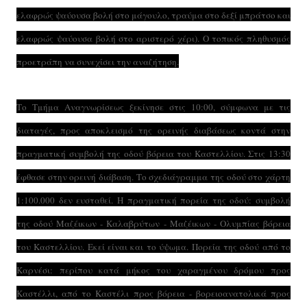
ελαφρώς ψαύουσα βολή στο μάγουλο, τραύμα στο δεξί μπράτσο και
ελαφρώς ψαύουσα βολή στο αριστερό χέρι). Ο τοπικός πληθυσμός
προετράπη να συνεχίσει την αναζήτηση.
Το Τμήμα Αναγνωρίσεως ξεκίνησε στις 10:00, σύμφωνα με τις
διαταγές, προς αποκλεισμό της ορεινής διαβάσεως κοντά στην
πραγματική συμβολή της οδού βόρεια του Καστελλίου. Στις 13:30
έφθασε στην ορεινή διάβαση. Το σχεδιάγραμμα της οδού στο χάρτη
1:100.000 δεν ευσταθεί. Η πραγματική πορεία της οδού: συμβολή
της οδού Μαζέικων - Καλαβρύτων - Μαζέικων - Ολυμπίας βόρεια
του Καστελλίου. Εκεί είναι και το ύψωμα. Πορεία της οδού από το
Καρνέσι: περίπου κατά μήκος του χαραγμένου δρόμου προς
Καστέλλι, από το Καστέλι προς βόρεια - βορειοανατολικά προς