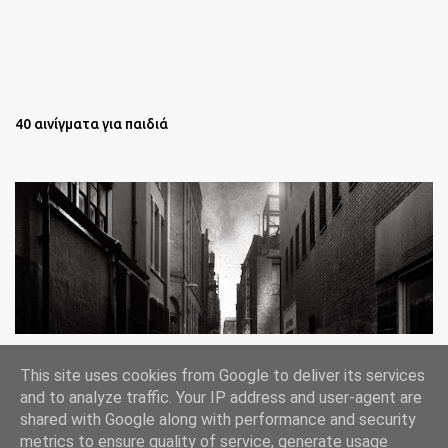
40 αινίγματα για παιδιά
Oι άστεγοι της Νέας Υόρκης Ένα φωτογραφικό δοκίμιο του
This site uses cookies from Google to deliver its services
Lee Jeffries
and to analyze traffic. Your IP address and user-agent are
shared with Google along with performance and security
metrics to ensure quality of service, generate usage