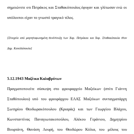
σημειώνετε οτι Πετράκος και Σταθακόπουλος έφυγαν και γλίτωσαν ενώ οι
υπόλοιποι είχαν το γνωστό τραγικό τέλος.
[Στοιχεία από μαγνητοφωνημένη συνέντευξη των Χαρ. Πετράκου και Χαρ. Σταθακόπουλο στον
Δημ. Κανελλόπουλο]
5.12.1943 Μαζέικα Καλαβρύτων
Πραγματοποιείτε σύσκεψη στο φρουραρχείο Μαζείκων (σπίτι Γιάννη
Σταθόπουλου) υπό του φρουράρχου ΕΛΑΣ Μαζείκων συνταγματάρχη
Σωτηρίου Θεοδωρακόπουλου (Κριαράς) και των Γεωργίου Βλάχου,
Κωνσταντίνας Παναγιωτακοπούλου, Αλέκου Γεράνιου, Δημητρίου
Βουρτάνη, Θανάση Λουρή, του Θεοδώρου Κόλια, του μέλους του