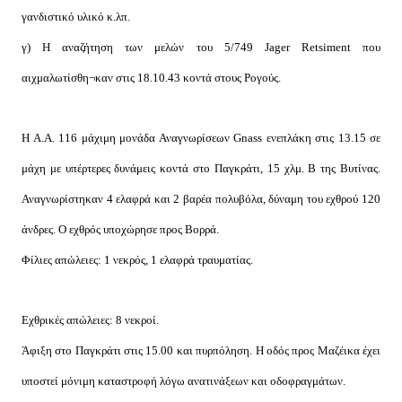
γανδιστικό υλικό κ.λπ.
γ) Η αναζήτηση των μελών του 5/749 Jager Retsiment που
αιχμαλωτίσθη¬καν στις 18.10.43 κοντά στους Ρογούς.
Η Α.Α. 116 μάχιμη μονάδα Αναγνωρίσεων Gnass ενεπλάκη στις 13.15 σε
μάχη με υπέρτερες δυνάμεις κοντά στο Παγκράτι, 15 χλμ. Β της Βυτίνας.
Αναγνωρίστηκαν 4 ελαφρά και 2 βαρέα πολυβόλα, δύναμη του εχθρού 120
άνδρες. Ο εχθρός υποχώρησε προς Βορρά.
Φίλιες απώλειες: 1 νεκρός, 1 ελαφρά τραυματίας.
Εχθρικές απώλειες: 8 νεκροί.
Άφιξη στο Παγκράτι στις 15.00 και πυρπόληση. Η οδός προς Μαζέικα έχει
υποστεί μόνιμη καταστροφή λόγω ανατινάξεων και οδοφραγμάτων.