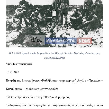
Η Α.Α 116 Μάχιμη Μονάδα Αναγνωρίσεως της Βέρμαχτ στο Δάρα Γορτυνίας οδεύοντας προς
Μαζέικα (5.12.1943)
Από το kalavrytanews.com
5.12.1943
Έναρξη της Επιχειρήσεως «Καλάβρυτα» στην περιοχή Αιγίου – Τρυπιών –
Καλαβρύτων – Μαζέικων με την εντολή:
α) Εξολοθρεύσεως των αναφερθεισών συμμοριών,
β) Διερευνήσεως των περιοχών για κομμουνιστές, όπλα, συσκευές, προπα-