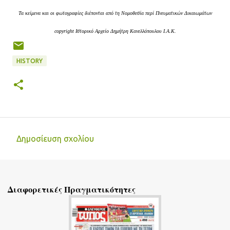
Τα κείμενα και οι φωτογραφίες διέπονται από τη Νομοθεσία περί Πνευματικών Δικαιωμάτων
copyright Ιστορικό Αρχείο Δημήτρη Κανελλόπουλου I.A.K.
HISTORY
Δημοσίευση σχολίου
Σ
χ
ό
Διαφορετικές Πραγματικότητες
λ
ι
α