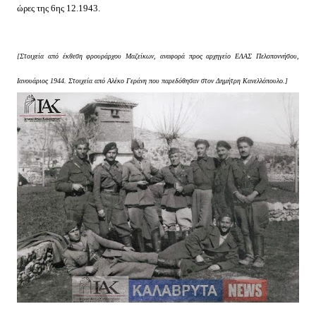
ώρες της 6ης 12.1943.
[Στοιχεία από έκθεση φρουράρχου Μαζείκων, αναφορά προς αρχηγείο ΕΛΑΣ Πελοποννήσου,
Ιανουάριος 1944. Στοιχεία από Αλέκο Γεράνη που παρεδόθησαν στον Δημήτρη Κανελλόπουλο.]