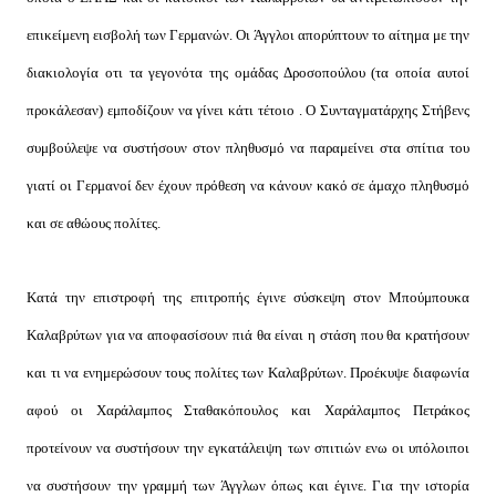
επικείμενη εισβολή των Γερμανών. Οι Άγγλοι απορύπτουν το αίτημα με την
διακιολογία οτι τα γεγονότα της ομάδας Δροσοπούλου (τα οποία αυτοί
προκάλεσαν) εμποδίζουν να γίνει κάτι τέτοιο . Ο Συνταγματάρχης Στήβενς
συμβούλεψε να συστήσουν στον πληθυσμό να παραμείνει στα σπίτια του
γιατί οι Γερμανοί δεν έχουν πρόθεση να κάνουν κακό σε άμαχο πληθυσμό
και σε αθώους πολίτες.
Κατά την επιστροφή της επιτροπής έγινε σύσκεψη στον Μπούμπουκα
Καλαβρύτων για να αποφασίσουν πιά θα είναι η στάση που θα κρατήσουν
και τι να ενημερώσουν τους πολίτες των Καλαβρύτων. Προέκυψε διαφωνία
αφού οι Χαράλαμπος Σταθακόπουλος και Χαράλαμπος Πετράκος
προτείνουν να συστήσουν την εγκατάλειψη των σπιτιών ενω οι υπόλοιποι
να συστήσουν την γραμμή των Άγγλων όπως και έγινε. Για την ιστορία