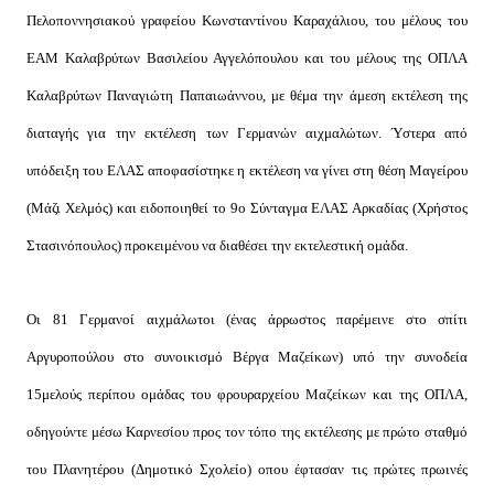
Πελοποννησιακού γραφείου Κωνσταντίνου Καραχάλιου, του μέλους του
ΕΑΜ Καλαβρύτων Βασιλείου Αγγελόπουλου και του μέλους της ΟΠΛΑ
Καλαβρύτων Παναγιώτη Παπαιωάννου, με θέμα την άμεση εκτέλεση της
διαταγής για την εκτέλεση των Γερμανών αιχμαλώτων. Ύστερα από
υπόδειξη του ΕΛΑΣ αποφασίστηκε η εκτέλεση να γίνει στη θέση Μαγείρου
(Μάζι Χελμός) και ειδοποιηθεί το 9ο Σύνταγμα ΕΛΑΣ Αρκαδίας (Χρήστος
Στασινόπουλος) προκειμένου να διαθέσει την εκτελεστική ομάδα.
Οι 81 Γερμανοί αιχμάλωτοι (ένας άρρωστος παρέμεινε στο σπίτι
Αργυροπούλου στο συνοικισμό Βέργα Μαζείκων) υπό την συνοδεία
15μελούς περίπου ομάδας του φρουραρχείου Μαζείκων και της ΟΠΛΑ,
οδηγούντε μέσω Καρνεσίου προς τον τόπο της εκτέλεσης με πρώτο σταθμό
του Πλανητέρου (Δημοτικό Σχολείο) οπου έφτασαν τις πρώτες πρωινές