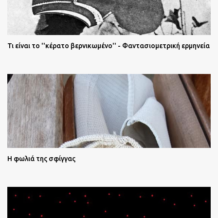
Τι είναι το ''κέρατο βερνικωμένο'' - Φαντασιομετρική ερμηνεία
Η φωλιά της σφίγγας