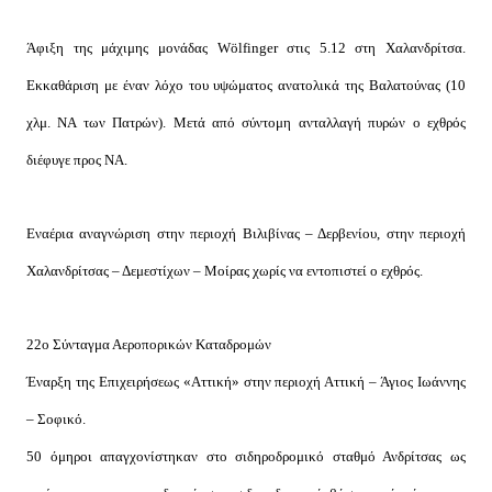
Άφιξη της μάχιμης μονάδας Wölfinger στις 5.12 στη Χαλανδρίτσα.
Εκκαθάριση με έναν λόχο του υψώματος ανατολικά της Βαλατούνας (10
χλμ. ΝΑ των Πατρών). Μετά από σύντομη ανταλλαγή πυρών ο εχθρός
διέφυγε προς ΝΑ.
Εναέρια αναγνώριση στην περιοχή Βιλιβίνας – Δερβενίου, στην περιοχή
Χαλανδρίτσας – Δεμεστίχων – Μοίρας χωρίς να εντοπιστεί ο εχθρός.
22ο Σύνταγμα Αεροπορικών Καταδρομών
Έναρξη της Επιχειρήσεως «Αττική» στην περιοχή Αττική – Άγιος Ιωάννης
– Σοφικό.
50 όμηροι απαγχονίστηκαν στο σιδηροδρομικό σταθμό Ανδρίτσας ως