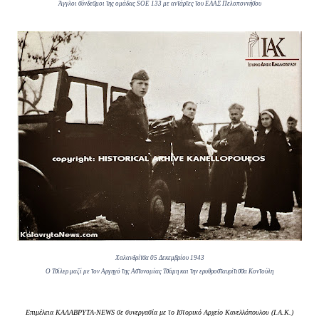
Άγγλοι σύνδεσμοι της ομάδας SOE 133 με αντάρτες του ΕΛΑΣ Πελοποννήσου
Χαλανδρίτσα 05 Δεκεμβρίου 1943
Ο Τσίλερ μαζί με τον Αργηγό της Αστυνομίας Τσάμη και την ερυθροσταυρίτισσα Κοντο
ύλη
Επιμέλεια ΚΑΛΑΒΡΥΤΑ-NEWS σε συνεργασία με το Ιστορικό Αρχείο Κανελλόπουλου (Ι.Α.Κ.)