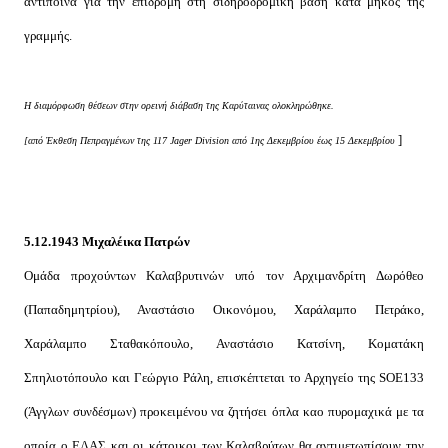
αντίποινα για την επιδρομή στη σιδηροδρομική βάση κατά μήκος της
γραμμής.
Η διαμόρφωση θέσεων στην ορεινή διάβαση της Καρύταινας ολοκληρώθηκε.
]
[από Έκθεση Πεπραγμένων της 117 Jager Division από 1ης Δεκεμβρίου έως 15 Δεκεμβρίου
5.12.1943 Μιχαλέικα Πατρών
Ομάδα προχούντων Καλαβρυτινών υπό τον Αρχιμανδρίτη Δωρόθεο
(Παπαδημητρίου), Αναστάσιο Οικονόμου, Χαράλαμπο Πετράκο,
Χαράλαμπο Σταθακόπουλο, Αναστάσιο Κατσίνη, Κοματάκη
Σπηλιοτόπουλο και Γεώργιο Ράλη, επισκέπτεται το Αρχηγείο της SOE133
(Άγγλων συνδέσμων) προκειμένου να ζητήσει όπλα καο πυρομαχικά με τα
οποία ο ΕΛΑΣ και οι κάτοικοι των Καλαβρύτων θα αντιμετωπίσουν την