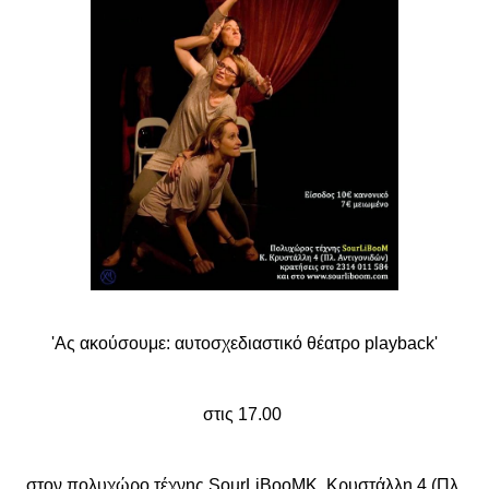
'Ας ακούσουμε: αυτοσχεδιαστικό θέατρο playback'
στις 17.00
στον πολυχώρο τέχνης SourLiBooMΚ. Κρυστάλλη 4 (Πλ.