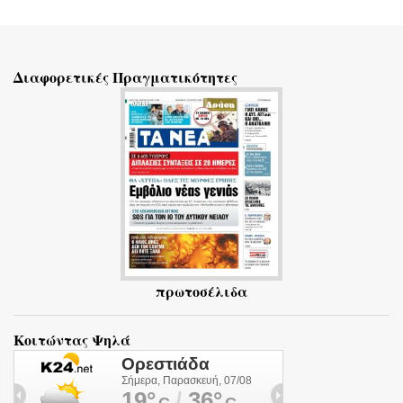
Σ
χ
ό
Διαφορετικές Πραγματικότητες
λ
ι
α
πρωτοσέλιδα
Κοιτώντας Ψηλά