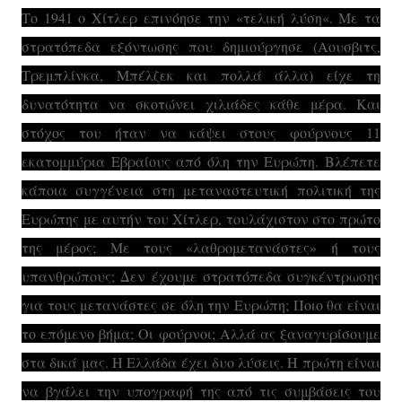
Το 1941 ο Χίτλερ επινόησε την «τελική λύση«. Με τα
στρατόπεδα εξόντωσης που δημιούργησε (Αουσβιτς,
Τρεμπλίνκα, Μπέλζεκ και πολλά άλλα) είχε τη
δυνατότητα να σκοτώνει χιλιάδες κάθε μέρα. Και
στόχος του ήταν να κάψει στους φούρνους 11
εκατομμύρια Εβραίους από όλη την Ευρώπη. Βλέπετε
κάποια συγγένεια στη μεταναστευτική πολιτική της
Ευρώπης με αυτήν του Χίτλερ, τουλάχιστον στο πρώτο
της μέρος; Με τους «λαθρομετανάστες» ή τους
υπανθρώπους; Δεν έχουμε στρατόπεδα συγκέντρωσης
για τους μετανάστες σε όλη την Ευρώπη; Ποιο θα είναι
το επόμενο βήμα; Οι φούρνοι; Αλλά ας ξαναγυρίσουμε
στα δικά μας. Η Ελλάδα έχει δυο λύσεις. Η πρώτη είναι
να βγάλει την υπογραφή της από τις συμβάσεις του