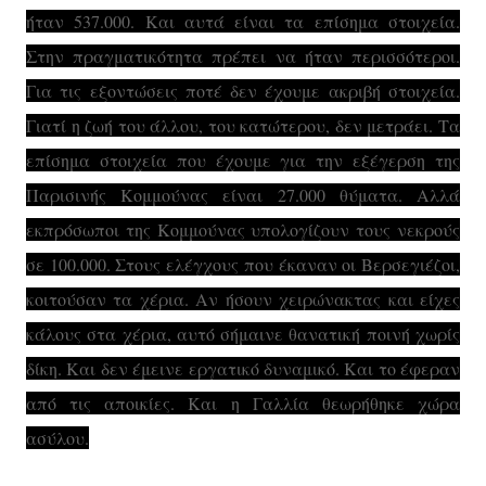
ήταν 537.000. Και αυτά είναι τα επίσημα στοιχεία.
Στην πραγματικότητα πρέπει να ήταν περισσότεροι.
Για τις εξοντώσεις ποτέ δεν έχουμε ακριβή στοιχεία.
Γιατί η ζωή του άλλου, του κατώτερου, δεν μετράει. Τα
επίσημα στοιχεία που έχουμε για την εξέγερση της
Παρισινής Κομμούνας είναι 27.000 θύματα. Αλλά
εκπρόσωποι της Κομμούνας υπολογίζουν τους νεκρούς
σε 100.000. Στους ελέγχους που έκαναν οι Βερσεγιέζοι,
κοιτούσαν τα χέρια. Αν ήσουν χειρώνακτας και είχες
κάλους στα χέρια, αυτό σήμαινε θανατική ποινή χωρίς
δίκη. Και δεν έμεινε εργατικό δυναμικό. Και το έφεραν
από τις αποικίες. Και η Γαλλία θεωρήθηκε χώρα
ασύλου.