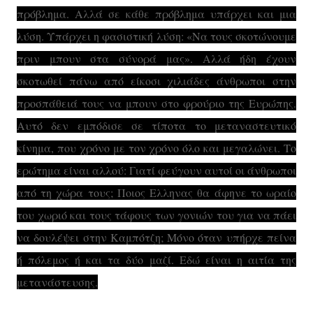
πρόβλημα. Αλλά σε κάθε πρόβλημα υπάρχει και μια
λύση. Υπάρχει η φασιστική λύση: «Να τους σκοτώνουμε
πριν μπουν στα σύνορά μας». Αλλά ήδη έχουν
σκοτωθεί πάνω από είκοσι χιλιάδες άνθρωποι στην
προσπάθειά τους να μπουν στο φρούριο της Ευρώπης.
Αυτό δεν εμπόδισε σε τίποτα το μεταναστευτικό
κίνημα, που χρόνο με τον χρόνο όλο και μεγαλώνει. Το
ερώτημα είναι αλλού: Γιατί φεύγουν αυτοί οι άνθρωποι
από τη χώρα τους; Ποιος Ελληνας θα άφηνε το ωραίο
του χωριό και τους τάφους των γονιών του για να πάει
να δουλέψει στην Καμπότζη; Μόνο όταν υπήρχε πείνα
ή πόλεμος ή και τα δύο μαζί. Εδώ είναι η αιτία της
μετανάστευσης.