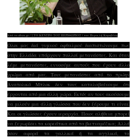
Από
το efsyn.gr / ΣΤΟ ΚΕΝΤΡΟ ΤΟΥ ΠΕΡΙΘΩΡΙΟΥ / του Περικλή Κοροβέση
Ολοι μας διά γυμνού οφθαλμού διαπιστώνουμε πως
στην Ελλάδα υπάρχουν πολλοί μετανάστες. Και όταν
λέμε μετανάστες, εννοούμε αυτούς που έχουν άλλο
χρώμα από μας. Τους μετανάστες από το πρώην
Ανατολικό Μπλοκ δεν τους καταλαβαίνουμε ότι
έρχονται από μια άλλη χώρα. Εκτός αν τους ακούσουμε
να μιλούν μια άλλη γλώσσα που δεν ξέρουμε τι είναι.
Και οι γλώσσες έχουν ιεραρχία. Ποιος αλήθεια μπορεί
να ξεχωρίσει τα κορεάτικα από τα βιετναμέζικα; Αλλά
όσον αφορά τα γαλλικά ή τα αγγλικά, τα