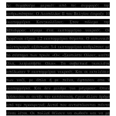
Ας θυμηθούμε μερικές από τις συμφορές της
ανθρωπότητας. Ο Λεοπόλδος ΙΙ του Βελγίου έσφαξε 10
εκατομμύρια Κονγκολέζους. Στον πόλεμο της
Μπιάφρας είχαμε ένα εκατομμύριο νεκρούς. Οι
Αρμένιοι είχαν 1,2 εκατομμύρια θύματα. Ο ιαπωνικός
μιλιταρισμός εξόντωσε 3-4 εκατομμύρια ανθρώπους με
το σύστημα των τριών «Ο»: «Σκοτώστε Ολους, καύτε
Ολα, λεηλατήστε Ολα». Τα σοβιετικά γκουλάγκ
απέδωσαν 9 εκατομμύρια νεκρούς. Και οι εκτελέσεις
των ναζί, με όπλα ή με πείνα, έφτασαν στα 9
εκατομμύρια. Και δεν μιλάμε για μάχιμους. Οταν
βρίσκεσαι σε αυτήν την κατάσταση, έχεις άλλον δρόμο
από την προσφυγιά; Αυτοί που αντιστέκονται πάντα
είναι λίγοι. Οι πολλοί θέλουν να σωθούν και να μη