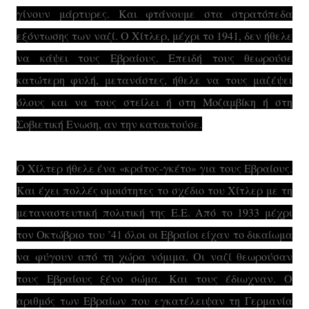
γίνουν μάρτυρες. Και φτάνουμε στα στρατόπεδα
εξόντωσης των ναζί. Ο Χίτλερ, μέχρι το 1941, δεν ήθελε
να κάψει τους Εβραίους. Επειδή τους θεωρούσε
κατώτερη φυλή, μετανάστες, ήθελε να τους μαζέψει
όλους και να τους στείλει ή στη Μοζαμβίκη ή στη
Σοβιετική Ενωση, αν την κατακτούσε.
Ο Χίλτερ ήθελε ένα «κράτος-γκέτο» για τους Εβραίους.
Και έχει πολλές ομοιότητες το σχέδιο του Χίτλερ με τη
μεταναστευτική πολιτική της Ε.Ε. Από το 1933 μέχρι
τον Οκτώβριο του ’41 όλοι οι Εβραίοι είχαν το δικαίωμα
να φύγουν από τη χώρα νόμιμα. Οι ναζί θεωρούσαν
τους Εβραίους ξένο σώμα. Και τους έδιωχναν. Ο
αριθμός των Εβραίων που εγκατέλειψαν τη Γερμανία