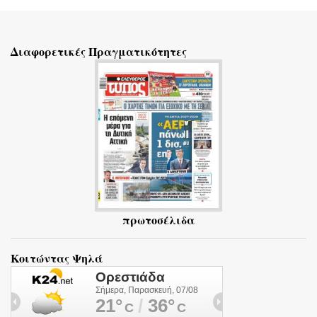
χ
ό
Διαφορετικές Πραγματικότητες
λ
ι
α
πρωτοσέλιδα
Κοιτώντας Ψηλά