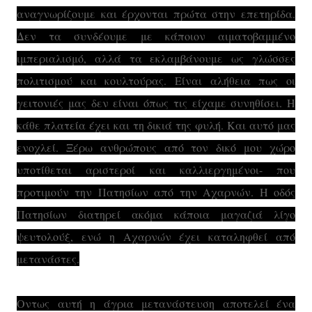
αναγνωρίζουμε και έρχονται πρώτα στην επετηρίδα.
Δεν τα συνδέουμε με κάποιον αιματοβαμμένο
ιμπεριαλισμό, αλλά τα εκλαμβάνουμε ως γλώσσες
πολιτισμού και κουλτούρας. Είναι αλήθεια πως οι
γειτονιές μας δεν είναι όπως τις είχαμε συνηθίσει. Η
κάθε πλατεία έχει και τη δικιά της φυλή. Και αυτό μας
ενοχλεί. Ξέρω ανθρώπους από τον δικό μου χώρο
υποτίθεται αριστεροί και καλλιεργημένοι- που
προτιμούν την Πατησίων από την Αχαρνών. Η οδός
Πατησίων διατηρεί ακόμα κάποια μαγαζιά λίγο
ψευτολούξ, ενώ η Αχαρνών έχει καταληφθεί από
μετανάστες.
Οντως αυτή η άγρια μετανάστευση αποτελεί ένα