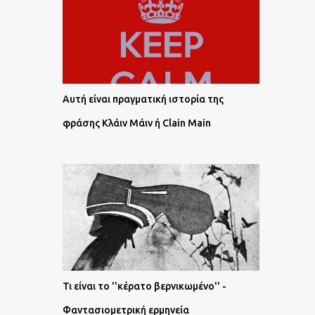
Αυτή είναι πραγματική ιστορία της
φράσης Κλάιν Μάιν ή Clain Main
Τι είναι το ''κέρατο βερνικωμένο'' -
Φαντασιομετρική ερμηνεία