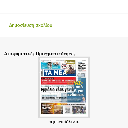
Δημοσίευση σχολίου
Σ
χ
ό
Διαφορετικές Πραγματικότητες
λ
ι
α
πρωτοσέλιδα