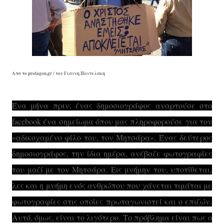
Α
πό το protagon.gr / του Γιάννη Παντελάκη
Ένα μήνα πριν, ένας δημοσιογράφος αναρτούσε στο
facebook ένα σημείωμα όπου μας πληροφορούσε για τον
«αδικοχαμένο φίλο του, τον Μητσάρα». Ένας δεύτερος
δημοσιογράφος, την ίδια ημέρα, ανέβαζε φωτογραφίες
του μαζί με τον Μητσάρα. Εις μνήμην του, υποτίθεται,
λες και η μνήμη ενός ανθρώπου που χάνεται τιμάται με
φωτογραφίες στις οποίες πρωταγωνιστεί και ο επιζών.
Αυτό, όμως, είναι το λιγότερο. Το πρόβλημα είναι πως ο