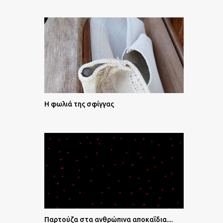
Η φωλιά της σφίγγας
Παρτούζα στα ανθρώπινα αποκαΐδια....