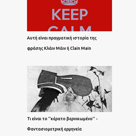
Αυτή είναι πραγματική ιστορία της
φράσης Κλάιν Μάιν ή Clain Main
Τι είναι το ''κέρατο βερνικωμένο'' -
Φαντασιομετρική ερμηνεία