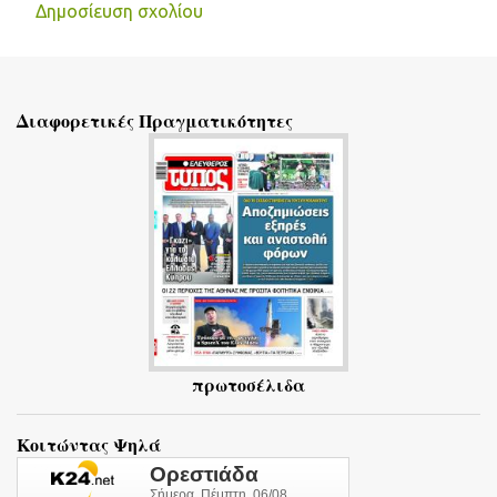
Δημοσίευση σχολίου
Σ
χ
ό
Διαφορετικές Πραγματικότητες
λ
ι
α
πρωτοσέλιδα
Κοιτώντας Ψηλά