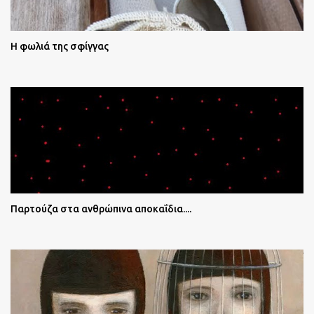
Η φωλιά της σφίγγας
Παρτούζα στα ανθρώπινα αποκαΐδια....