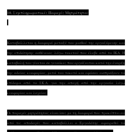
10. Συμπληρωματικές Παροχές Μητρότητας
Καταβάλλεται η διαφορά μεταξύ του μισθού της εργαζόμενης και
της επιδότησης ασθένειας λόγω τεκετού που έλεβε από το ΙΚΑ. Η
καταβολή του γίνεται σε γυναίκες που εργάζονται κατά την έναρξη
της αδείας κυοφορίας, μετά τον τοκετό και εφόσον εισπράξουν το
επίδομα από το Ι.Κ.Α. για την αποχή από την εργασία λόγω
κυοφορίας και λοχείας.
Οι παροχές μητρότητας είναι ίσες με τη διαφορά που προκύπτει αν
από τις αποδοχές που καταβάλλει ο Εργοδότης αφαιρεθεί το