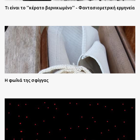
Τι είναι το ''κέρατο βερνικωμένο'' - Φαντασιομετρική ερμηνεία
Η φωλιά της σφίγγας