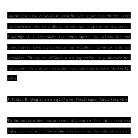
Δικαιούχοι είναι οι ασφαλισμένοι που δεν έχουν τις απαιτούμενες
προϋποθέσεις για να λάβουν το επίδομα ανεργίας σε περίπτωση
διακοπής των εργασιών της επιχείρησης και αδυναμίας για
οποιοδήποτε λόγο καταγγελίας της σύμβασης εργασίας από τον
εργοδότη. Επίσης, το επίδομα αυτά χορηγείται σε μισθωτούς που
προχωρούν σε επίσχεση εργασίας για οποιοδήποτε λόγο (άρθρο 325
Α.Κ.).
3. Ειδικό Βοήθημα μετά τη λήξη της Επιδότησης Λόγω Ανεργίας
Το δικαιούνται όσοι παραμένουν άνεργοι επί ένα μήνα μετά την
λήξη της τακτικής επιδότησης ανεργίας και δεν υπάγονται στις