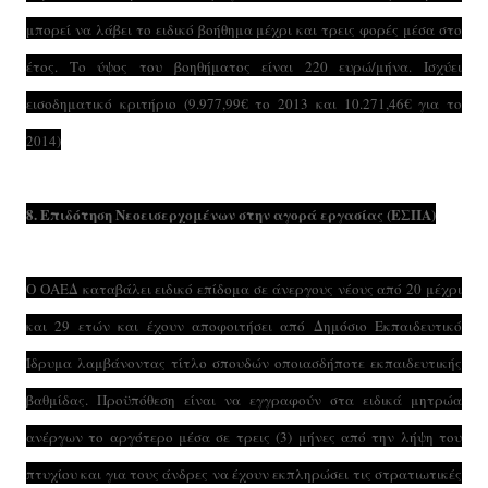
μπορεί να λάβει το ειδικό βοήθημα μέχρι και τρεις φορές μέσα στο
έτος. Το ύψος του βοηθήματος είναι 220 ευρώ/μήνα. Ισχύει
εισοδηματικό κριτήριο (9.977,99€ το 2013 και 10.271,46€ για το
2014)
8. Eπιδότηση Νεοεισερχομένων στην αγορά εργασίας (ΕΣΠΑ)
Ο ΟΑΕΔ καταβάλει ειδικό επίδομα σε άνεργους νέους από 20 μέχρι
και 29 ετών και έχουν αποφοιτήσει από Δημόσιο Εκπαιδευτικό
Ίδρυμα λαμβάνοντας τίτλο σπουδών οποιασδήποτε εκπαιδευτικής
βαθμίδας. Προϋπόθεση είναι να εγγραφούν στα ειδικά μητρώα
ανέργων το αργότερο μέσα σε τρεις (3) μήνες από την λήψη του
πτυχίου και για τους άνδρες να έχουν εκπληρώσει τις στρατιωτικές