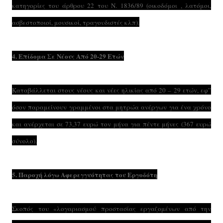
κατηγορίες του άρθρου 22 του Ν. 1836/89 (οικοδόμοι , λατόμοι,
ασβεστοποιοί, μουσικοί, τραγουδιστές κλπ).
4. Επίδομα Σε Νέους Από 20-29 Ετών
Καταβάλλεται στους νέους και νέες ηλικίας από 20 – 29 ετών, εφ”
όσον παραμείνουν γραμμένοι στα μητρώα ανέργων για ένα χρόνο
και ανέρχεται σε 73,37 ευρώ τον μήνα για πέντε μήνες (367 ευρώ
σύνολο).
5. Παροχή λόγω Αφερεγγυότητας του Εργοδότη
Σκοπός του «λογαριασμού προστασίας εργαζομένων από την