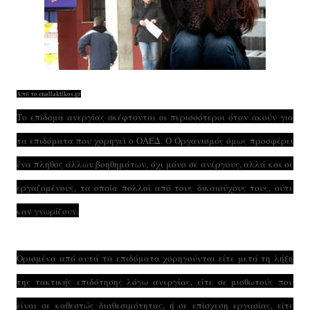
Από το enallaktikos.gr
Το επίδομα ανεργίας σκέφτονται οι περισσότεροι όταν ακούν για
τα επιδόματα που χορηγεί ο ΟΑΕΔ. Ο Οργανισμός όμως προσφέρει
ένα πλήθος άλλων βοηθημάτων, όχι μόνο σε ανέργους, αλλά και σε
εργαζομένους, τα οποία πολλοί από τους δικαιούχους τους, ούτε
καν γνωρίζουν.
Ορισμένα από αυτά τα επιδόματα χορηγούνται είτε μετά τη λήξη
της τακτικής επιδότησης λόγω ανεργίας, είτε σε μισθωτούς που
είναι σε καθεστώς διαθεσιμότητας, ή σε επίσχεση εργασίας, είτε