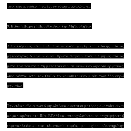
τους υποχρεώσεις ή να έχουν νόμιμα απαλλαγεί.
9. Ειδική Παροχή Προστασίας της Μητρότητας
Ασφαλισμένες στο ΙΚΑ που κάνουν χρήση της ειδικής άδειας
μητρότητας 6 μηνών αφού πρώτα πάρουν τους 3,5 μήνες αδείας
μετά τον τοκετό ή τη μετατρέψουν σε μειωμένο ωράριο εργασίας,
δικαιούνται από τον ΟΑΕΔ το νομοθετημένο μισθό των 586 ευρώ
μηνιαίως.
Την ειδική άδεια των 6 μηνών δικαιούνται οι μητέρες οι οποίες είναι
ασφαλισμένες στο ΙΚΑ–ΕΤΑΜ και απασχολούνται σε επιχειρήσεις ή
εκμεταλλεύσεις του ιδιωτικού τομέα, με σχέση εξαρτημένης