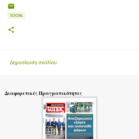
SOCIAL
Δημοσίευση σχολίου
Σ
χ
ό
Διαφορετικές Πραγματικότητες
λ
ι
α