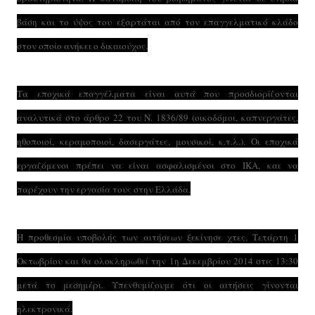
βάση και το ύψος του εξαρτάται από τον επαγγελματικό κλάδο
στον οποίο ανήκει ο δικαιούχος.
Τα εποχικά επαγγέλματα είναι αυτά που προσδιορίζονται
αναλυτικά στο άρθρο 22 του Ν. 1836/89 (οικοδόμοι, καπνεργάτες,
ηθοποιοί, κεραμοποιοί, δασεργάτες, μουσικοί, κ.τ.λ.). Οι εποχικά
εργαζόμενοι πρέπει να είναι ασφαλισμένοι στο ΙΚΑ, και να
παρέχουν την εργασία τους στην Ελλάδα.
Η προθεσμία υποβολής των αιτήσεων ξεκίνησε χτες, Τετάρτη 1
Οκτωβρίου και θα ολοκληρωθεί την 1η Δεκεμβρίου 2014 στις 13:30
μετά το μεσημέρι. Υπενθυμίζουμε ότι οι αιτήσεις γίνονται
ηλεκτρονικά.