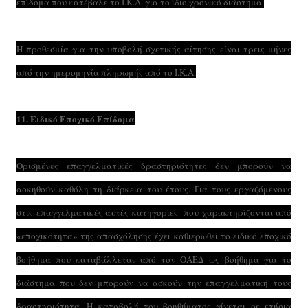
επίδομα που κατέβαλε το Ι.Κ.Α. για το ίδιο χρονικό διάστημα.
Η προθεσμία για την υποβολή σχετικής αίτησης είναι τρεις μήνες
από την ημερομηνία πληρωμής από το Ι.Κ.Α.
11. Ειδικό Εποχικό Επίδομα
Ορισμένες επαγγελματικές δραστηριότητες δεν μπορούν να
ασκηθούν καθόλη τη διάρκεια του έτους. Για τους εργαζόμενους
στις επαγγελματικές αυτές κατηγορίες -που χαρακτηρίζονται από
«εποχικότητα» της απασχόλησης έχει καθιερωθεί το ειδικό εποχικό
βοήθημα που καταβάλλεται από τον ΟΑΕΔ ως βοήθημα για το
διάστημα που δεν μπορούν να ασκούν την επαγγελματική τους
δραστηριότητα. Η καταβολή του βοηθήματος γίνεται σε ετήσια