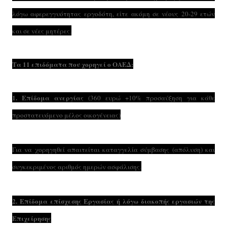
λόγω αφερεγγυότητας εργοδότη, είτε ακόμη σε νέους 20-29 ετών
και σε νέες μητέρες.
Τα 11 επιδόματα που χορηγεί ο ΟΑΕΔ:
1. Επίδομα ανεργίας
(360 ευρώ +10% προσαύξηση για κάθε
προστατευόμενο μέλος οικογένειας)
Για να χορηγηθεί απαιτείται καταγγελία σύμβασης (απόλυση) και
συγκεκριμένος αριθμός ημερών ασφάλισης.
2. Επίδομα επίσχεσης Εργασίας ή λόγω διακοπής εργασιών της
Επιχείρησης