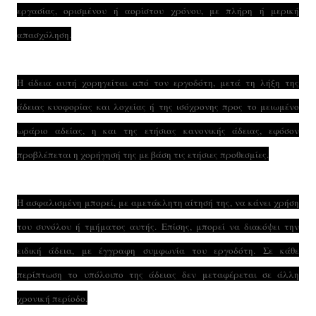
εργασίας, ορισμένου ή αορίστου χρόνου, με πλήρη ή μερική
απασχόληση.
Η άδεια αυτή χορηγείται από τον εργοδότη, μετά τη λήξη της
άδειας κυοφορίας και λοχείας ή της ισόχρονης προς το μειωμένο
ωράριο αδείας, η και της ετήσιας κανονικής άδειας, εφόσον
προβλέπεται η χορήγησή της με βάση τις ετήσιες προθεσμίες.
Η ασφαλισμένη μπορεί, με αμετάκλητη αίτησή της, να κάνει χρήση
του συνόλου ή τμήματος αυτής. Επίσης, μπορεί να διακόψει την
ειδική άδεια, με έγγραφη συμφωνία του εργοδότη. Σε κάθε
περίπτωση το υπόλοιπο της άδειας δεν μεταφέρεται σε άλλη
χρονική περίοδο.