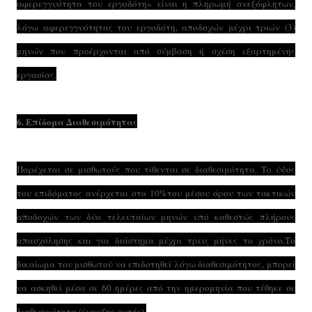
αφερεγγυότητα του εργοδότη» είναι η πληρωμή ανεξόφλητων,
λόγω αφερεγγυότητας του εργοδότη, αποδοχών μέχρι τριών (3)
μηνών που προέρχονται από σύμβαση ή σχέση εξαρτημένης
εργασίας.
6. Επίδομα Διαθεσιμότητας
Παρέχεται σε μισθωτούς που τίθενται σε διαθεσιμότητα. Το ύψος
του επιδόματος ανέρχεται στο 10%του μέσου όρου των τακτικών
αποδοχών των δύο τελευταίων μηνών υπό καθεστώς πλήρους
απασχόλησης και για διάστημα μέχρι τρεις μήνες το χρόνο.Το
δικαίωμα του μισθωτού να επιδοτηθεί λόγω διαθεσιμότητας, μπορεί
να ασκηθεί μέσα σε 60 ημέρες από την ημερομηνία που τέθηκε σε
διαθεσιμότητα (έναρξης αυτής),