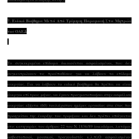
7. Ειδικό Βοήθημα Μετά Από Τρίμηνη Παραμονή Στα Μητρώα
του ΟΑΕΔ
Το συγκεκριμένο επίδομα δικαιούνται ασφαλισμένοι, που δεν
συγκεντρώνουν τις προϋποθέσεις για να λάβουν το επίδομα
ανεργίας. Για να λάβουν το ειδικό βοήθημα θα πρέπει να είναι
άνεργοι επί τρεις μήνες, να έχουν πραγματοποιήσει στην ασφάλιση
ανεργίας εξήντα (60) τουλάχιστον ημέρες εργασίας στο έτος που
προηγείται της έναρξης του τριμήνου και δεν πρέπει υπάγονται
στις κατηγορίες του άρθρου 22 του Ν. 1836/89 (οικοδόμοι, λατόμοι,
ασβεστοποιοί, μουσικοί, τραγουδιστές κ.λ.π).Ο ασφαλισμένος