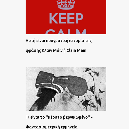
Αυτή είναι πραγματική ιστορία της
φράσης Κλάιν Μάιν ή Clain Main
Τι είναι το ''κέρατο βερνικωμένο'' -
Φαντασιομετρική ερμηνεία