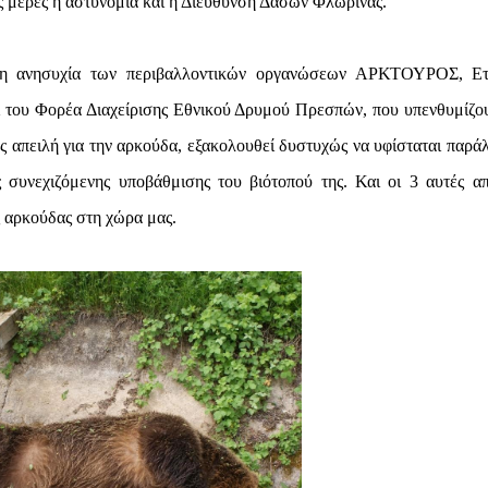
ις μέρες η αστυνομία και η Διεύθυνση Δασών Φλώρινας.
ονη ανησυχία των περιβαλλοντικών οργανώσεων ΑΡΚΤΟΥΡΟΣ, Ετ
ου Φορέα Διαχείρισης Εθνικού Δρυμού Πρεσπών, που υπενθυμίζου
 απειλή για την αρκούδα, εξακολουθεί δυστυχώς να υφίσταται παρά
συνεχιζόμενης υποβάθμισης του βιότοπού της. Και οι 3 αυτές απ
ς αρκούδας στη χώρα μας.