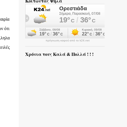
Κοιτώντας Ψηλά
αιρία
ν ότι
λληλα
πρόγνωση καιρού από το k24.net
ειλές
Χρόνια τους Καλά & Πολλά ! ! !