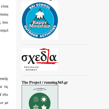
είναι
ποιος
ς που
νισμό
ρικής
The Project / running365.gr
α τις
Υ στο
ων με