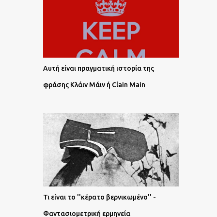
Αυτή είναι πραγματική ιστορία της
φράσης Κλάιν Μάιν ή Clain Main
Τι είναι το ''κέρατο βερνικωμένο'' -
Φαντασιομετρική ερμηνεία