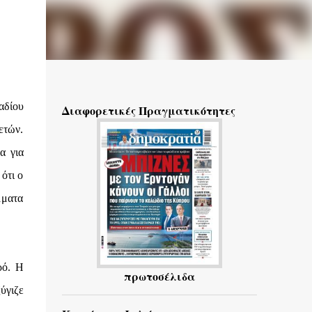
αδίου
Διαφορετικές Πραγματικότητες
 ετών.
α για
ότι ο
μματα
ρό. Η
πρωτοσέλιδα
ύγιζε