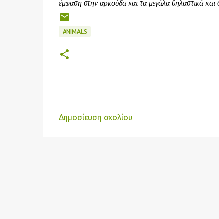
έμφαση στην αρκούδα και τα μεγάλα θηλαστικά και 
ANIMALS
Δημοσίευση σχολίου
Σ
χ
ό
λ
ι
α