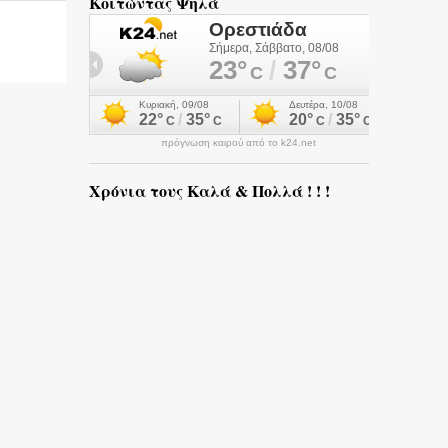
Κοιτώντας Ψηλά
πρόγνωση καιρού από το k24.net
Χρόνια τους Καλά & Πολλά ! ! !