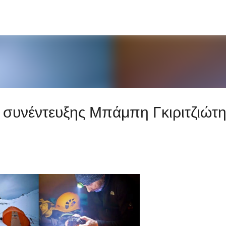
Μετάβαση στο κύριο περιεχόμενο
συνέντευξης Μπάμπη Γκιριτζιώτ