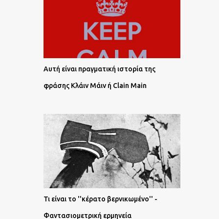
Αυτή είναι πραγματική ιστορία της
φράσης Κλάιν Μάιν ή Clain Main
Τι είναι το ''κέρατο βερνικωμένο'' -
Φαντασιομετρική ερμηνεία