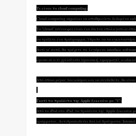
Τι είναι το cloud computing;
Cloud computing σημαίνει να αποθηκεύετε δεδομένα onli
Το "cloud" (σύννεφο) είναι ένα δίκτυο υπολογιστών όπ
να τρέξετε ένα πρόγραμμα, 'έπρεπε να το εγκαταστήσετ
Αντί γι' αυτό, θα τρέχετε το λεγόμενο interface softwa
άμεσα σε ο,τι χρειάζεστε ((μουσική, εφαρμογές, κωδικο
Από όποιο μέρος του κόσμου και να συνδεθείτε, θα είνα
Γιατί τα προϊόντα της Apple ξεκινάνε με "i";
Από το iPod στο iPad, τα προϊόντα της Apple ξεκινάνε μ
γράμματος. Αντιπροσωπεύει πολλά πράγματα: Internet, Indi