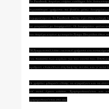
Το Facebook παράγει ετήσιο εισόδημα δύο δισεκατομ
περισσότερα χρήματα τα βγάζει μέσω διαφημίσεων,
συμφραζόμενα.
Το Facebook επίσης έχει στην κατοχή 
τις μοιραστεί με διαφημιστές. Οι διαφημίσεις φαίνοντ
του παρέχει κυρίως η εταιρεία Zynga. Παιχνίδια όπως το 
"H Zynga ανταλλάσει εικονικά χρήματα και αντικείμενα
ένα ποσοστό των κερδών για τον εαυτό του. Επιπλέο
αριθμούς επισκεπτών στη δική της σελίδα, και γι' αυτό 
Οι χρήστες μπορούν επίσης να αγοράζουν και να στέλν
απ' αυτά έχουν κόστος. Χρησιμοποιούνται και 
χρησιμοποιούνται στο site.