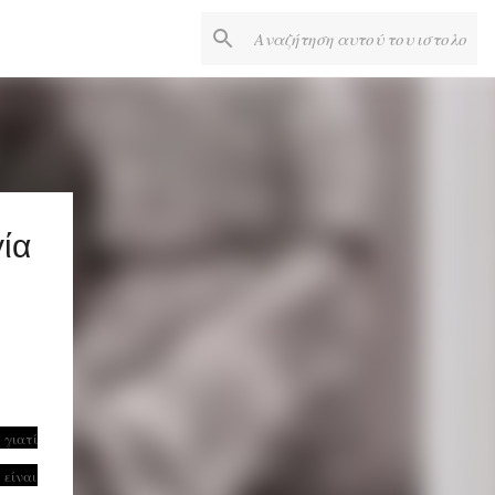
ία
 γιατί
 είναι