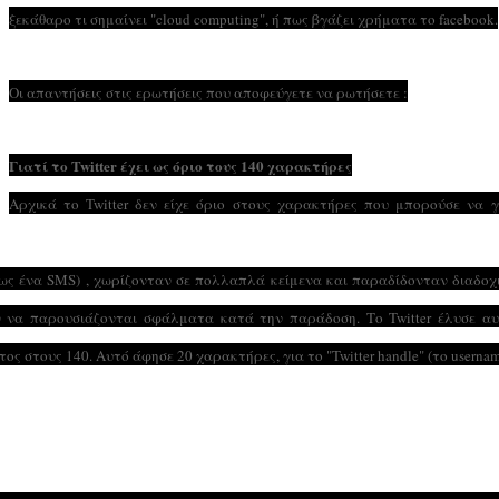
ξεκάθαρο τι σημαίνει "cloud computing", ή πως βγάζει χρήματα το facebook.
Οι απαντήσεις στις ερωτήσεις που αποφεύγετε να ρωτήσετε :
Γιατί το Twitter έχει ως όριο τους 140 χαρακτήρες
Αρχικά το Twitter δεν είχε όριο στους χαρακτήρες που μπορούσε να 
ς ένα SMS) , χωρίζονταν σε πολλαπλά κείμενα και παραδίδονταν διαδοχ
 να παρουσιάζονται σφάλματα κατά την παράδοση. Το Twitter έλυσε αυ
τος στους 140.
Αυτό άφησε 20 χαρακτήρες, για το "Twitter handle" (το usernam