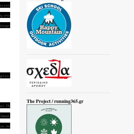
ει και
ση στο
εύουμε
μένες
The Project / running365.gr
e). Οι
Gmail,
πως το