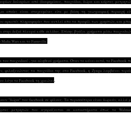
μυρίων δολαρίων από (διαφημίσεις, παιχνίδια, δώρα και κάρτες μετρητώ
οι οποίες είναι στοχευμένες είτε με βάση τη γεωγραφική περιοχή εί
του αρκετές πληροφορίες που αντλεί απο τα προφίλ των χρηστών, και μπο
αι στην δεξιά πλευρά κάθε σελίδας.
Επίσης βγάζει χρήματα μέσω παιχνιδιώ
Mafia Wars και το Farmville.
 του παιχνιδιού , για αληθινά χρήματα. Όταν το κάνει αυτό, το Facebook π
ν, φιλοξενώντας τα παιχνίδια της στο Facebook, η Zynga λαμβάνει τερά
.
τον λόγο το Facebook τη χρεώνει
ουν "δώρα" του facebook σε φίλους. Τα περισσότερα είναι δωρεάν, αλλά 
κάρτες μετρητών που αγοράζονται σε καταστήματα όπως το Walmar