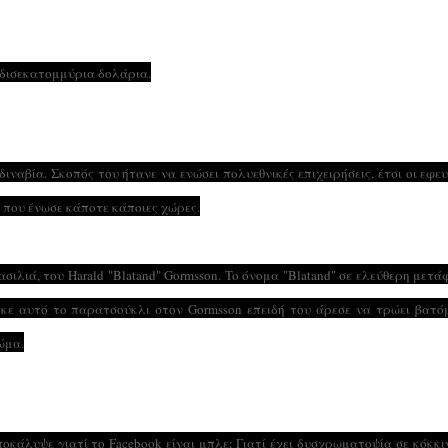
3 δισεκατομμύρια δολάρια.
νδιναβία. Σκοπός του ήτανε να ενώσει πολυεθνικές επιχειρήσεις, έτσι οι εφε
 που ένωσε κάποτε κάποιες χώρες.
σιλιά, του Harald "Blatand" Gormsson. To όνομα "Blatand" σε ελεύθερη μετ
θηκε αυτό το παρατσούκλι στον Gormsson επειδή του άρεσε να τρώει βατ
ώμα.
ποκάλυψε γιατί το Facebook είναι μπλε: Γιατί έχει δυσχρωματοψία σε κόκκι