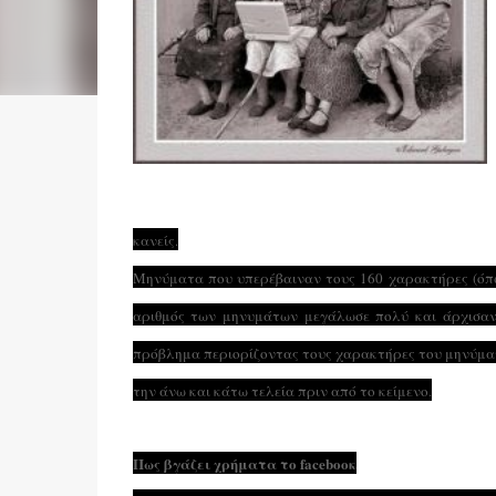
κανείς.
Μηνύματα που υπερέβαιναν τους 160 χαρακτήρες (όπω
αριθμός των μηνυμάτων μεγάλωσε πολύ και άρχισαν
πρόβλημα περιορίζοντας τους χαρακτήρες του μηνύμα
την άνω και κάτω τελεία πριν από το κείμενο.
Πως βγάζει χρήματα το facebooκ