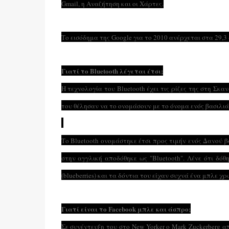
Gmail, η Αναζήτηση και οι Χάρτες.
Το εισόδημα της Google για το 2010 ανέρχεται στα 29,
Γιατί το Bluetooth λέγεται έτσι;
Η τεχνολογία του Bluetooth έχει τις ρίζες της στη Σκα
του θέλησαν να το ονομάσουν με το όνομα ενός βασιλιά
Το Bluetooth ονομάστηκε έτσι προς τιμήν ενός Δανού βα
στην αγγλική αποδόθηκε ως "Bluetooth"
. Λένε ότι δό
(blueberries) και τα δόντια του είχαν συχνά ένα μπλε χρ
Γιατί είναι το Facebook μπλε και άσπρο;
Σε συνέντευξη του στο New Yorker o Mark Zuckerberg α