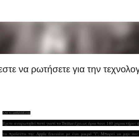
Μετάβαση στο κύριο περιεχόμενο
στε να ρωτήσετε για την τεχνολογ
Από το antikleidi.com
Έχετε αναρωτηθεί ποτέ γιατί το Twitter έχει ως όριο τους 140 χαρακτήρες ή
τα προϊόντα της Apple ξεκινάνε με ένα μικρό "i"; Μπορεί να μην σας