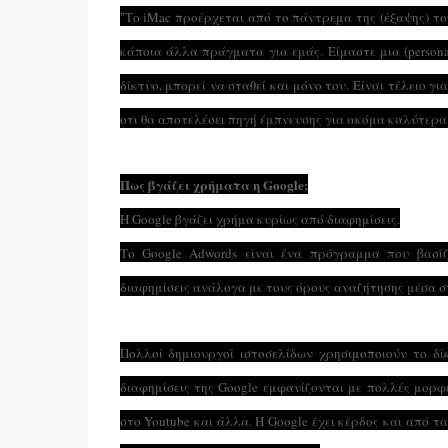
"Το iMac προέρχεται από το πάντρεμα της (έξαψης) του 
κάποια άλλα πράγματα για εμάς. Είμαστε μια (persona
δίκτυο, μπορεί να σταθεί και μόνο του. Είναι τέλειο 
οτι θα αποτελέσει πηγή έμπνευσης για ακόμα καλύτερα
Πως βγάζει χρήματα η Google;
Η Google βγάζει χρήμα κυρίως από διαφημίσεις.
Το Google Adwords είναι ένα πρόγραμμα που βασίζ
διαφημίσεις ανάλογα με τους όρους αναζήτησης μέσα στ
Πολλοί δημιουργοί ιστοσελίδων χρησιμοποιούν το δίκ
διαφημίσεις της Google εμφανίζονται με πολλές μορ
στο Youtube και άλλα. Η Google έχει κέρδος και από τ