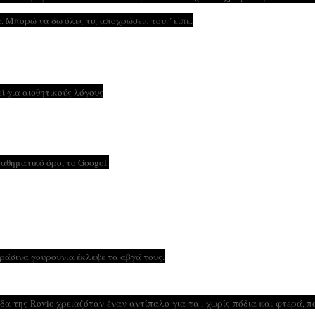
. Μπορώ να δω όλες τις αποχρώσεις του." είπε.
εί για αισθητικούς λόγους
αθηματικό όρο, το Googol.
ράσινα γουρούνια έκλεψε τα αβγά τους.
άδα της Rovio χρειαζόταν έναν αντίπαλο για τα , χωρίς πόδια και φτερά, π