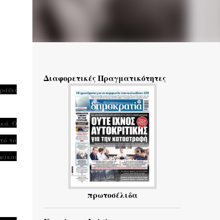
Διαφορετικές Πραγματικότητες
γράψει
ικά.
Ο
τό το
e) και
πρωτοσέλιδα