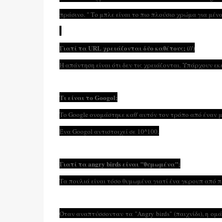
πράσινο.
" Το μπλε είναι το πιο πλούσιο χρώμα για μένα
Γιατί τα URL χρειάζονται δύο καθέτους; (//)
Η απάντηση είναι ότι δεν τις χρειάζονται. Υπάρχουν εκ
Τι είναι το Googol;
Το Google ονομάστηκε καθ' αυτόν τον τρόπο από έναν μ
Ένα Googol αντιστοιχεί σε 10^100.
Γιατί τα angry birds είναι "θυμωμένα";
Τα πουλιά είναι τόσο θυμωμένα γιατί ένα γκρουπ από π
Όταν αναπτύσσονταν τα "Angry birds" (παιχνίδι), η ομ