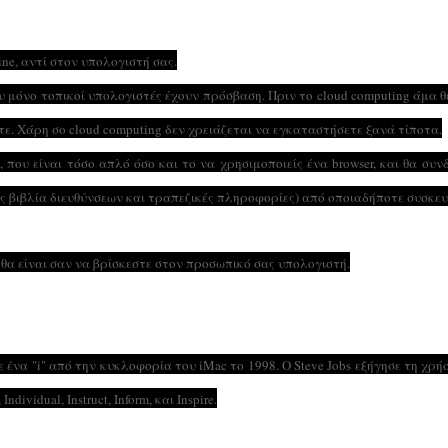
ne, αντί στον υπολογιστή σας.
ου μόνο τοπικοί υπολογιστές έχουν πρόσβαση. Πριν το cloud computing άμα 
ε. Χάρη σο cloud computing δεν χρειάζεται να εγκαταστήσετε ξανά τίποτα.
re, που είναι τόσο απλό όσο και το να χρησιμοποιείς ένα browser, και θα συν
ύς βιβλία διευθύνσεων και τραπεζικές πληροφορίες) από οποιαδήποτε συσκευ
ι θα είναι σαν να βρίσκεστε στον προσωπικό σας υπολογιστή.
ε ένα "i" από την κυκλοφορία του iMac το 1998. Ο Steve Jobs εξήγησε τη χρή
vidual, Instruct, Inform, και Inspire.