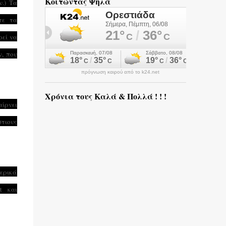
Κοιτώντας Ψηλά
ν.)
Τα
τε τα
ρεί να
ν, που
πρόγνωση καιρού από το k24.net
Χρόνια τους Καλά & Πολλά ! ! !
αίρνει
στιους
μερικά
t και