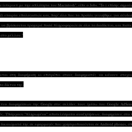
ίντερνετ με την απλότητα του Macintosh", είπε ο Jobs. "To i επίσης σημαίν
l) εταιρία υπολογιστών και, παρ' όλο που το προϊόν γεννήθηκε για σύνδε
για να βρίσκονται τρομερά ποσά πληροφοριών σε όλο το διαδίκτυο, και πιστ
 στο μέλλον."
εται στη διαφήμιση κι επιτρέπει στους διαφημιστές να κάνουν στοχευ
ο δίκτυο της.
τυο διαφημίσεων της Google στις σελίδες τους (μέσω του Google AdSens
φές. Υπάρχουν "πληρωμένα" αποτελέσματα αναζητήσεων, διαφημίσεις στο 
α δικαιώματά της σε εφαρμογές που χρησιμοποιούνται σε Android phones, ό