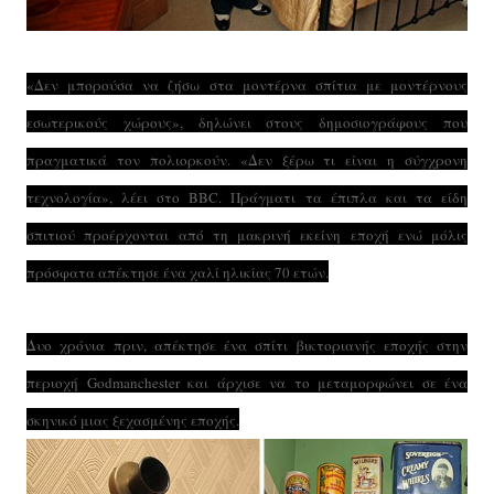
«Δεν μπορούσα να ζήσω στα μοντέρνα σπίτια με μοντέρνους
εσωτερικούς χώρους», δηλώνει στους δημοσιογράφους που
πραγματικά τον πολιορκούν. «Δεν ξέρω τι είναι η σύγχρονη
τεχνολογία», λέει στο BBC. Πράγματι τα έπιπλα και τα είδη
σπιτιού προέρχονται από τη μακρινή εκείνη εποχή ενώ μόλις
πρόσφατα απέκτησε ένα χαλί ηλικίας 70 ετών.
Δυο χρόνια πριν, απέκτησε ένα σπίτι βικτοριανής εποχής στην
περιοχή Godmanchester και άρχισε να το μεταμορφώνει σε ένα
σκηνικό μιας ξεχασμένης εποχής.