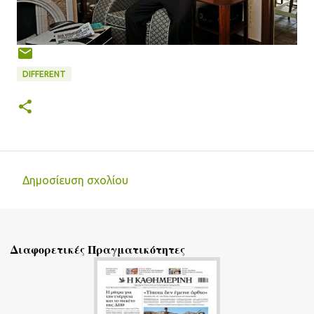
DIFFERENT
Δημοσίευση σχολίου
Σ
χ
ό
Διαφορετικές Πραγματικότητες
λ
ι
α