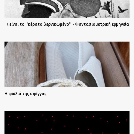
Τι είναι το ''κέρατο βερνικωμένο'' - Φαντασιομετρική ερμηνεία
Η φωλιά της σφίγγας