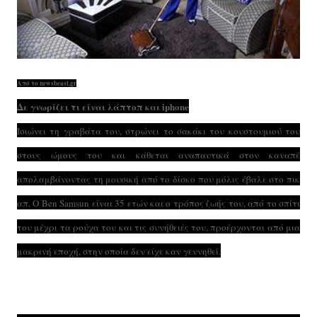
Από το newsbeast.gr
Δε γνωρίζει τι είναι λάπτοπ και iphone
Ισιώνει τη γραβάτα του, στρώνει το σακάκι του κουστουμιού του
στους ώμους του και κάθεται αναπαυτικά στον καναπέ
απολαμβάνοντας τη μουσική από το δίσκο που μόλις έβαλε στο πικ
απ. Ο Ben Samsun είναι 35 ετών και ο τρόπος ζωής του, από το σπίτι
του μέχρι τα ρούχα του και τις συνήθειές του, προέρχονται από μια
μακρινή εποχή, στην οποία δεν είχε καν γεννηθεί.