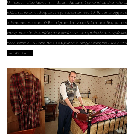
Ο νεαρός υπάλληλος της British Airways δεν αναπαριστά απλά,
αλλά ζει όπως οι άνθρωποι της δεκαετίας του 1940, μια εποχή που
πάντα τον γοήτευε. Ο Ben είχε από την εφηβεία του πάθος με την
εποχή των 40s, ένα πάθος που μεγάλωνε με τη πάροδο των χρόνων,
τόσο έντονο μάλιστα που θυμίζει-στους σύγχρονους του- άνθρωπο
των σπηλαίων.