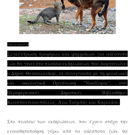
Από το newsit.gr
Συγκέντρωση τροφίμων και φαρμάκων για αδέσποτα
ζώα θα γίνει στο πλαίσιο εκδηλώσεων που διοργανώνει
ο Δήμος Θεσσαλονίκης, σε συνεργασία με τη φιλοζωική
και οικολογική Οργάνωση "Νοιάζομαι", στις
Περιφερειακές Δημοτικές Βιβλιοθήκες
Κωνσταντινουπόλεως, Άνω Τούμπας και Χαριλάου.
Στο πλαίσιο των εκδηλώσεων, που έχουν στόχο την
ευαισθητοποίηση γύρω από τα αδέσποτα ζώα, θα