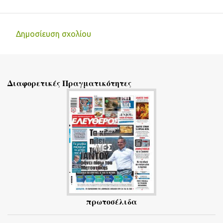
Δημοσίευση σχολίου
Σ
χ
ό
Διαφορετικές Πραγματικότητες
λ
ι
α
πρωτοσέλιδα