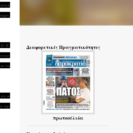
στική
ραφές,
 Ο N.,
Διαφορετικές Πραγματικότητες
ύοντας
και τα
 αν οι
οι της
πρωτοσέλιδα