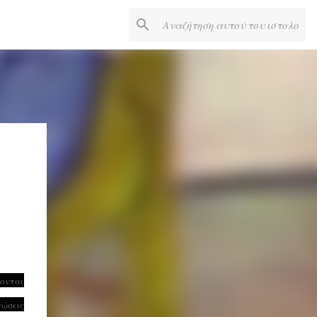
χονται
τώσεις