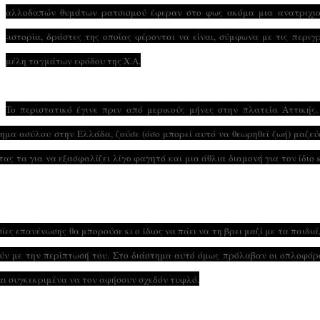
αλλοδαπών θυμάτων ρατσισμού έφεραν στο φως ακόμα μια ανατριχια
-ιστορία, δράστες της οποίας φέρονται να είναι, σύμφωνα με τις περιγ
μέλη ταγμάτων εφόδου της Χ.Α.
To περιστατικό έγινε πριν από μερικούς μήνες στην πλατεία Αττικής.
ημα ασύλου στην Ελλάδα, ζούσε (όσο μπορεί αυτό να θεωρηθεί ζωή) μαζε
ας τα για να εξασφαλίζει λίγο φαγητό και μια άθλια διαμονή για τον ίδιο 
ίες επανένωσης θα μπορούσε κι ο ίδιος να πάει να τη βρει μαζί με τα παιδιά,
ύν με την περίπτωσή του. Στο διάστημα αυτό όμως πρόλαβαν οι οπλοφόρ
αι συγκεκριμένα να τον αφήσουν σχεδόν τυφλό.