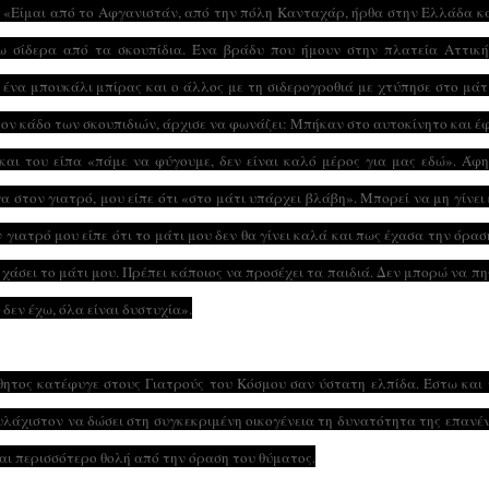
κε: «Είμαι από το Αφγανιστάν, από την πόλη Κανταχάρ, ήρθα στην Ελλάδα κ
ύω σίδερα από τα σκουπίδια. Ένα βράδυ που ήμουν στην πλατεία Αττική
 ένα μπουκάλι μπίρας και ο άλλος με τη σιδερογροθιά με χτύπησε στο μάτ
στον κάδο των σκουπιδιών, άρχισε να φωνάζει: Μπήκαν στο αυτοκίνητο και έ
και του είπα «πάμε να φύγουμε, δεν είναι καλό μέρος για μας εδώ». Άφ
α στον γιατρό, μου είπε ότι «στο μάτι υπάρχει βλάβη». Μπορεί να μη γίνει
γιατρό μου είπε ότι το μάτι μου δεν θα γίνει καλά και πως έχασα την όρασ
χάσει το μάτι μου. Πρέπει κάποιος να προσέχει τα παιδιά. Δεν μπορώ να π
δεν έχω, όλα είναι δυστυχία».
ήθητος κατέφυγε στους Γιατρούς του Κόσμου σαν ύστατη ελπίδα. Έστω και
ουλάχιστον να δώσει στη συγκεκριμένη οικογένεια τη δυνατότητα της επανέ
αι περισσότερο θολή από την όραση του θύματος.