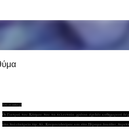
Μετάβαση στο κύριο περιεχόμενο
θύμα
Από το unhcr.gr
Οι Γιατροί του Κόσμου που τα τελευταία χρόνια σχεδόν καθημερινά δέ
στο πολυϊατρείο της πλ. Κουμουνδούρου και στο Πέραμα δεκάδες περιπ