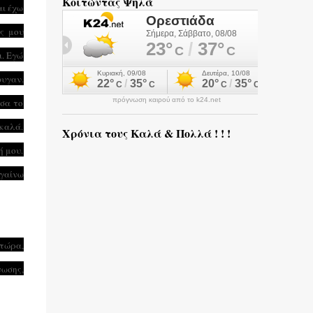
Κοιτώντας Ψηλά
αι έχω
ς μου
ι. Εγώ
φυγαν.
πρόγνωση καιρού από το k24.net
ησα το
 καλά.
Χρόνια τους Καλά & Πολλά ! ! !
ή μου.
ηγαίνω
 τώρα,
νωσης,