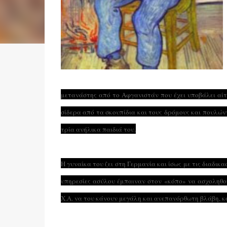
μετανάστης από το Αφγανιστάν που έχει υποβάλει αίτ
σίδερα από τα σκουπίδια και τους δρόμους και πουλώντ
τρία ανήλικα παιδιά του.
Η γυναίκα του ζει στη Γερμανία και ίσως με τις διαδικασ
υπηρεσίες ασύλου έμπαιναν στον «κόπο» να ασχοληθο
X.A. να του κάνουν μεγάλη και ανεπανόρθωτη βλάβη, κ