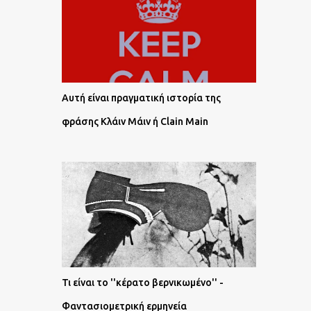
Αυτή είναι πραγματική ιστορία της
φράσης Κλάιν Μάιν ή Clain Main
Τι είναι το ''κέρατο βερνικωμένο'' -
Φαντασιομετρική ερμηνεία