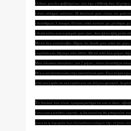
Ο ίδιος μιλάει φοβισμένος για την επίθεση που δέχτη
κάνει αίτημα ασύλου. Η δουλειά μου είναι να μαζε
επιτέθηκαν 3 άτομα. Ο ένας από αυτούς με χτύπησε με
έπεσα κάτω και ο μικρός μου γιος, που ήταν ήδη μέσα 
Μετά δεν κατάλαβα. Πήρα το παιδί μου από το χέρι 
καρότσι και πήγαμε στο σπίτι. Μετά από δυο μέρες πήγ
Μου έδωσαν σταγόνες για 2 μήνες, όταν ξαναπήγα στον 
Θέλω να ξαναενώσω την οικογένειά μου. Εγώ τώρα έχω 
από εκκλησία σε εκκλησία και να ψάχνω φαγητό. Λεφτά 
Τα παιδιά του είναι τρομοκρατημένα και ο ίδιος αβο
έστω και κατόπιν εορτής, η δικαιοσύνη θα μπορούσε τ
μια και η τιμωρία των άγνωστων ενόχων της νύχτας είν