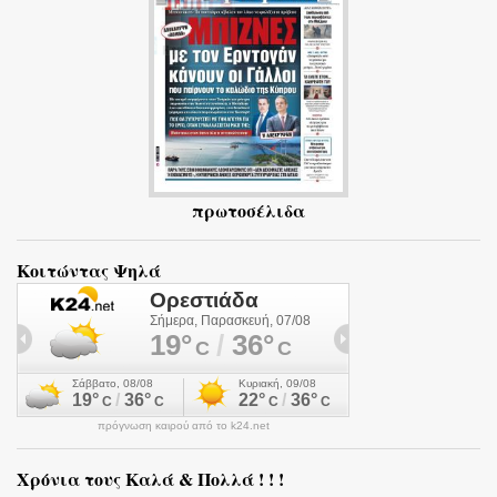
α
πρωτοσέλιδα
Κοιτώντας Ψηλά
πρόγνωση καιρού από το k24.net
Χρόνια τους Καλά & Πολλά ! ! !