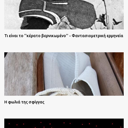
Τι είναι το ''κέρατο βερνικωμένο'' - Φαντασιομετρική ερμηνεία
Η φωλιά της σφίγγας