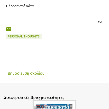
Πέρασα από κάτω.
β.ψ.
PERSONAL THOUGHTS
Δημοσίευση σχολίου
Σ
χ
ό
Διαφορετικές Πραγματικότητες
λ
ι