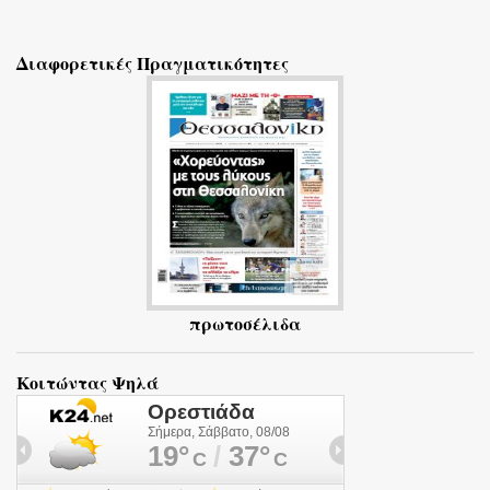
χ
ό
Διαφορετικές Πραγματικότητες
λ
ι
α
πρωτοσέλιδα
Κοιτώντας Ψηλά