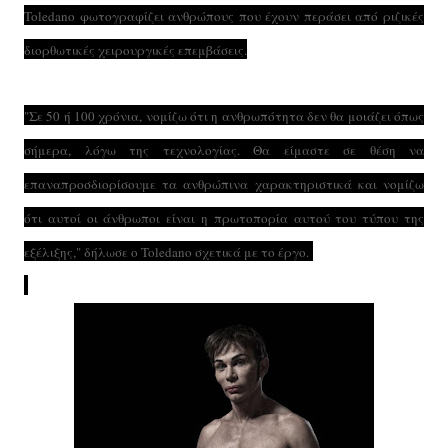
Toledano φωτογραφίζει ανθρώπους που έχουν περάσει από ριζικές
διορθωτικές χειρουργικές επεμβάσεις.
"Σε 50 ή 100 χρόνια, νομίζω ότι η ανθρωπότητα δεν θα μοιάζει όπως
σήμερα, λόγω της τεχνολογίας. Θα είμαστε σε θέση να
επαναπροσδιορίσουμε τα ανθρώπινα χαρακτηριστικά και νομίζω
ότι αυτοί οι άνθρωποι είναι η πρωτοπορία αυτού του τύπου της
εξέλιξης," δήλωσε ο Toledano σχετικά με το έργο.