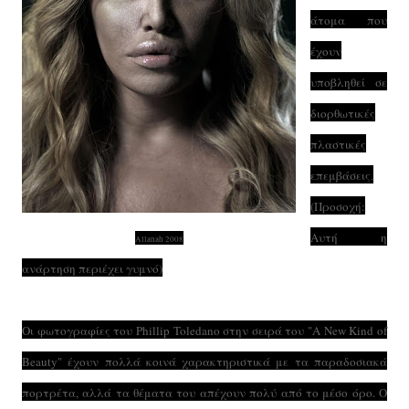
άτομα που
έχουν
υποβληθεί σε
διορθωτικές
πλαστικές
επεμβάσεις.
(Προσοχή:
Αυτή η
Allanah 2008
ανάρτηση περιέχει γυμνό)
Οι φωτογραφίες του Phillip Toledano στην σειρά του "A New Kind of
Beauty" έχουν πολλά κοινά χαρακτηριστικά με τα παραδοσιακά
πορτρέτα, αλλά τα θέματα του απέχουν πολύ από το μέσο όρο. Ο