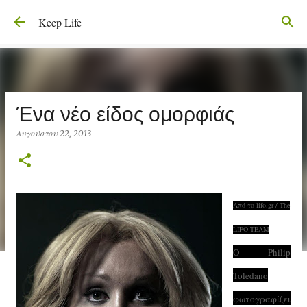
Μετάβαση στο κύριο περιεχόμενο
Keep Life
Ένα νέο είδος ομορφιάς
Αυγούστου 22, 2013
Από το lifo.gr / The
LIFO TEAM
Ο Philip
Toledano
φωτογραφίζει