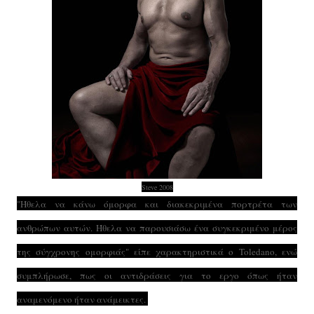
Steve 2008
"Ήθελα να κάνω όμορφα και διακεκριμένα πορτρέτα των
ανθρώπων αυτών. Ήθελα να παρουσιάσω ένα συγκεκριμένο μέρος
της σύγχρονης ομορφιάς" είπε χαρακτηριστικά ο Toledano, ενώ
συμπλήρωσε, πως οι αντιδράσεις για το εργο όπως ήταν
αναμενόμενο ήταν ανάμεικτες.