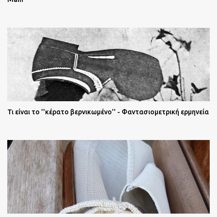
Τι είναι το ''κέρατο βερνικωμένο'' - Φαντασιομετρική ερμηνεία