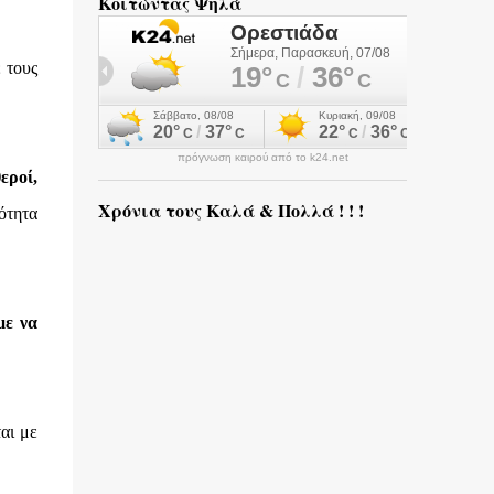
Κοιτώντας Ψηλά
 τους
πρόγνωση καιρού από το k24.net
εροί,
Χρόνια τους Καλά & Πολλά ! ! !
νότητα
με να
αι με