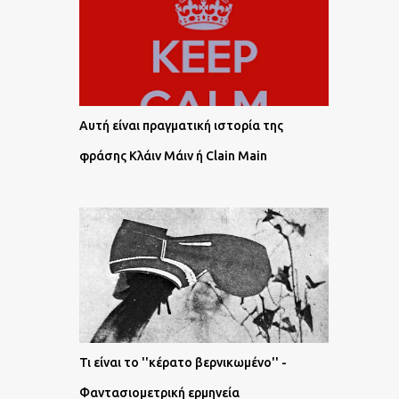
Αυτή είναι πραγματική ιστορία της
φράσης Κλάιν Μάιν ή Clain Main
Τι είναι το ''κέρατο βερνικωμένο'' -
Φαντασιομετρική ερμηνεία