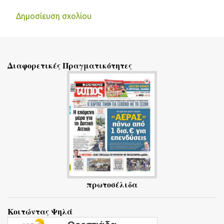
Δημοσίευση σχολίου
Σ
χ
ό
Διαφορετικές Πραγματικότητες
λ
ι
α
πρωτοσέλιδα
Κοιτώντας Ψηλά