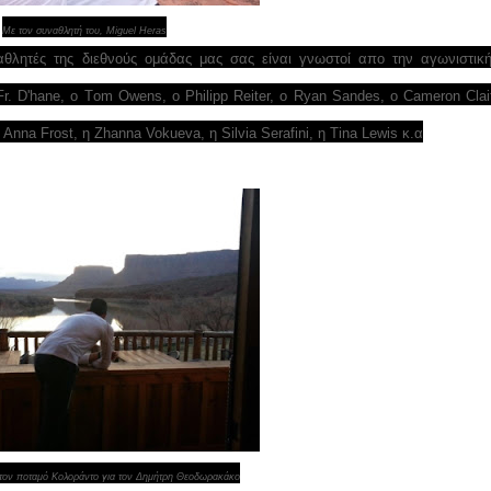
Με τον συναθλητή του, Miguel Heras
θλητές της διεθνούς ομάδας μας σας είναι γνωστοί απο την αγωνιστική
r. D'hane, ο Τom Owens, ο Philipp Reiter, ο Ryan Sandes, ο Cameron Clai
 Anna Frost, η Zhanna Vokueva, η Silvia Serafini, η Tina Lewis κ.α
 τον ποταμό Κολοράντο για τον Δημήτρη Θεοδωρακάκο