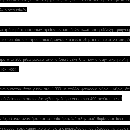
ή ομάδα είμαι για δεύτερη χρονιά, μιας και πέρυσι που έγινε στην παν
νιο απουσίαζα.
ως η δοκιμή προτότυπων προίοντων και ιδεών αλλά και η εξέλιξη προηγο
alomon, ώστε το προσωπικό έρευνας και ανάπτυξης της εταιρίας να μπορέ
ερο απο 200 μίλια μακριά απο το Sault Lake City, κοντά στην μικρή πόλη
lick Rock .
βρισκόμασταν ήταν γύρω στα 1.300 με πολλά φαράγγια γύρω - γύρω, όπ
μού Colorado ο οποίος διασχίζει την Χώρα για ακόμα 400 περίπου μίλια!
έχω ξανασυναντήσει και το τοπίο έμοιαζε "σεληνιακό" θυμίζοντας ίσως... τ
η-άμμος, χαρακτηριστικό στοιχείο της μορφολογίας του εδάφους της περιοχή