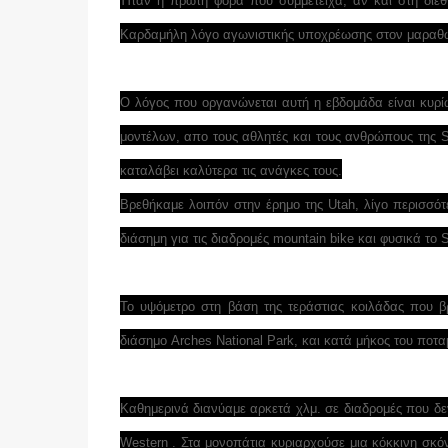
Ήταν η πρώτη φορά που συμμετείχα, αν και στη διεθν
Καρδαμήλη λόγο αγωνιστικής υποχρέωσης στον μαραθώ
Ο λόγος που οργανώνεται αυτή η εβδομάδα είναι κυρί
μοντέλων, απο τους αθλητές και τους ανθρώπους της S
καταλάβει καλύτερα τις ανάγκες τους.
Βρεθήκαμε λοιπόν στην έρημο της Utah, λίγο περισσότ
διάσημη για τις διαδρομές mountain bike και φυσικά το S
Το υψόμετρο στη βάση της τεράστιας κοιλάδας που 
διάσημο Arches National Park, και κατά μήκος του ποτα
Καθημερινά διανύαμε αρκετά χλμ. σε διαδρομές που δεν 
Western . Στα μονοπάτια κυριαρχούσε μια κόκκινη σκόν