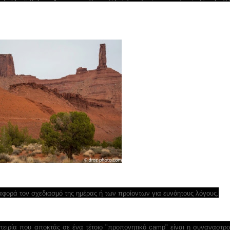
φορά τον σχεδιασμό της ημέρας ή των προίοντων για ευνόητους λόγους.
ιρία που αποκτάς σε ένα τέτοιο "προπονητικό camp" είναι η συναναστρ