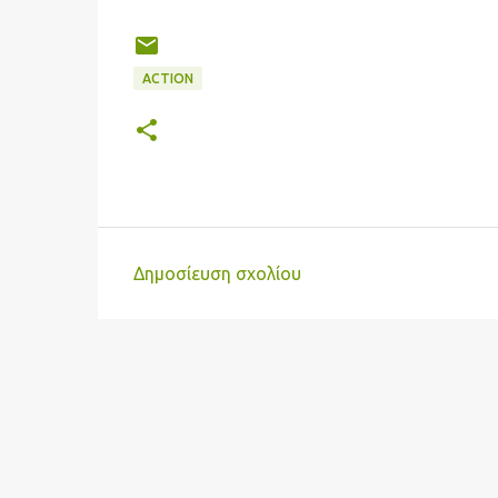
ACTION
Δημοσίευση σχολίου
Σ
χ
ό
λ
ι
α