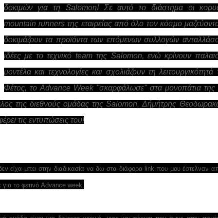
δοκιμών για τη Salomon! Σε αυτό το διάστημα οι κορυφ
mountain runners της εταιρείας από όλο τον κόσμο μαζεύοντα
δοκιμάζουν τα προϊόντα των επόμενων συλλογών ανταλλάσ
ιδέες με το τεχνικό team της Salomon, ενώ κρίνουν παλαι
μοντέλα και τεχνολογίες και σχολιάζουν τη λειτουργικότητά 
Φέτος, το Advance Week "σκαρφάλωσε" στα μονοπάτια της
λος της διεθνούς ομάδας της Salomon, Δήμήτρης Θεοδωρακ
φέρει τις εντυπώσεις του!
, δεν είχα μπει στην διαδικασία να δω στα διάφορα link που μου έστελναν α
ε για το φετινό Advance week.