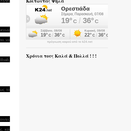
Κοιτώντας Ψηλά
έμορφη
ύμενων
σει να
πρόγνωση καιρού από το k24.net
Χρόνια τους Καλά & Πολλά ! ! !
 Moab,
ως το
αινίες
ς, και