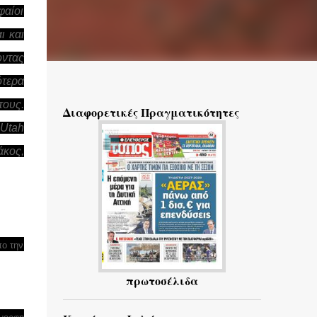
αίοι
ι και
οντας
ότερα
τους.
Διαφορετικές Πραγματικότητες
 Utah
άκος,
πο την
πρωτοσέλιδα