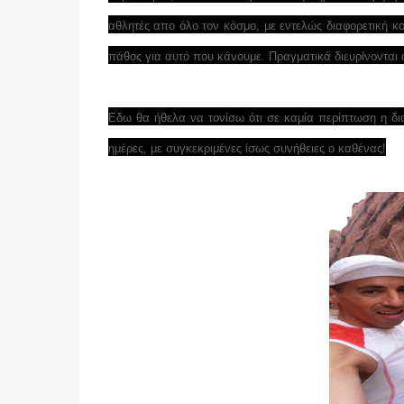
αθλητές απο όλο τον κόσμο, με εντελώς διαφορετική 
πάθος για αυτό που κάνουμε. Πραγματικά διευρίνονται ο
Εδω θα ήθελα να τονίσω ότι σε καμία περίπτωση η δια
ημέρες, με συγκεκριμένες ίσως συνήθειες ο καθένας!