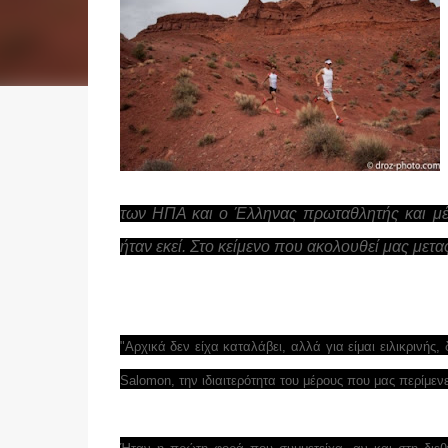
των ΗΠΑ και ο Έλληνας πρωταθλητής και μέ
ήταν εκεί. Στο κείμενο που ακολουθεί μας μετα
"Αρχικά δεν είχα καταλάβει, αλλά για είμαι ειλικρινής
Salomon, την ιδιαιτερότητα του μέρους που μας περίμεν