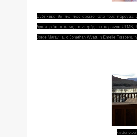
Ενδεικτικά θα πω πως αρκετοί απο τους παρόντες α
δραστηριότητα όπως , ο νικητής του περσινού UTMB, F
Jorge Maravilla, ο Jonathan Wyatt, η Emelie Forsberg, η
Δωμάτιο με θέα