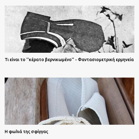
Τι είναι το ''κέρατο βερνικωμένο'' - Φαντασιομετρική ερμηνεία
Η φωλιά της σφίγγας