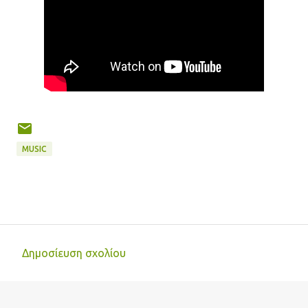
MUSIC
Δημοσίευση σχολίου
Σ
χ
ό