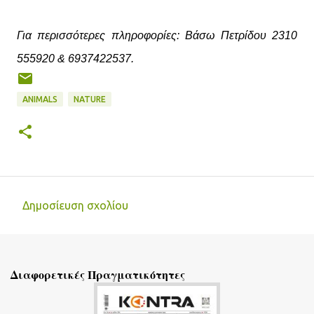
Για περισσότερες πληροφορίες: Βάσω Πετρίδου 2310
555920 & 6937422537.
ANIMALS
NATURE
Δημοσίευση σχολίου
Σ
χ
ό
Διαφορετικές Πραγματικότητες
λ
ι