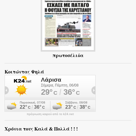
α
πρωτοσέλιδα
Κοιτώντας Ψηλά
πρόγνωση καιρού από το k24.net
Χρόνια τους Καλά & Πολλά ! ! !