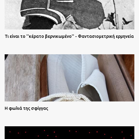
Τι είναι το ''κέρατο βερνικωμένο'' - Φαντασιομετρική ερμηνεία
Η φωλιά της σφίγγας