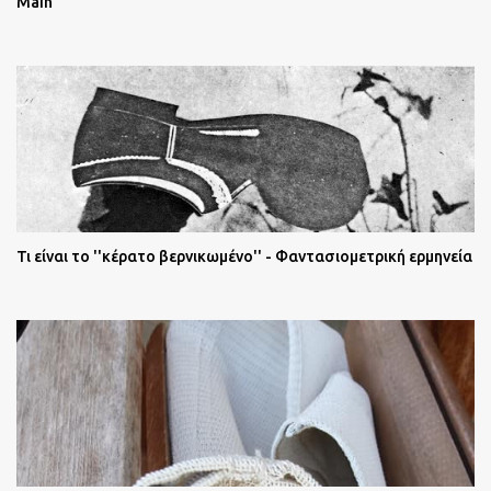
Main
Τι είναι το ''κέρατο βερνικωμένο'' - Φαντασιομετρική ερμηνεία