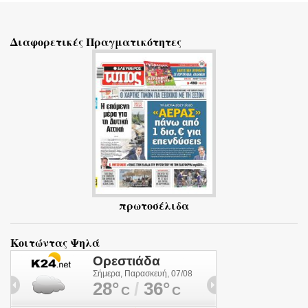
χ
ό
Διαφορετικές Πραγματικότητες
λ
ι
α
πρωτοσέλιδα
Κοιτώντας Ψηλά