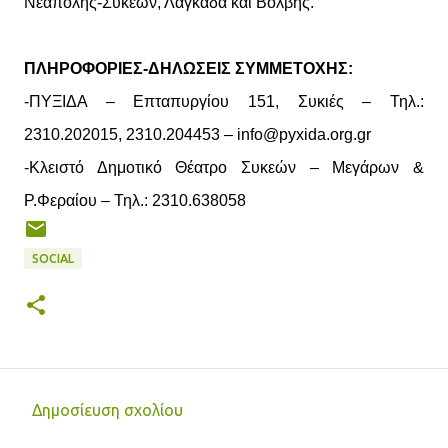
Νεάπολης-Συκεών, Λαγκαδά και Βόλβης.
ΠΛΗΡΟΦΟΡΙΕΣ-ΔΗΛΩΣΕΙΣ ΣΥΜΜΕΤΟΧΗΣ:
-ΠΥΞΙΔΑ – Επταπυργίου 151, Συκιές – Τηλ.:
2310.202015, 2310.204453 – info@pyxida.org.gr
-Κλειστό Δημοτικό Θέατρο Συκεών – Μεγάρων &
Ρ.Φεραίου – Τηλ.: 2310.638058
SOCIAL
Δημοσίευση σχολίου
Σ