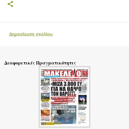
Δημοσίευση σχολίου
Σ
χ
ό
Διαφορετικές Πραγματικότητες
λ
ι
α