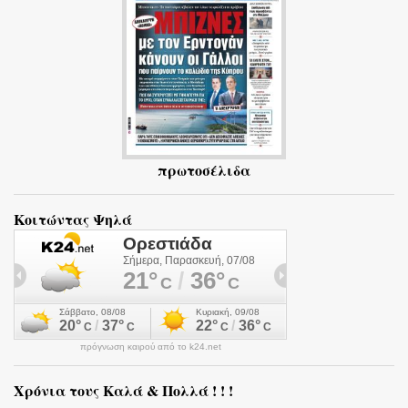
α
πρωτοσέλιδα
Κοιτώντας Ψηλά
πρόγνωση καιρού από το k24.net
Χρόνια τους Καλά & Πολλά ! ! !