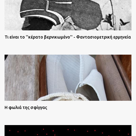
Τι είναι το ''κέρατο βερνικωμένο'' - Φαντασιομετρική ερμηνεία
Η φωλιά της σφίγγας