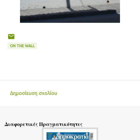
ON THE WALL
Δημοσίευση σχολίου
Σ
χ
ό
Διαφορετικές Πραγματικότητες
λ
ι