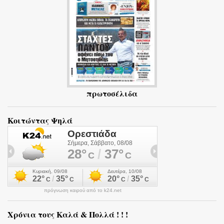
α
πρωτοσέλιδα
Κοιτώντας Ψηλά
πρόγνωση καιρού από το k24.net
Χρόνια τους Καλά & Πολλά ! ! !