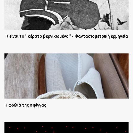
Τι είναι το ''κέρατο βερνικωμένο'' - Φαντασιομετρική ερμηνεία
Η φωλιά της σφίγγας