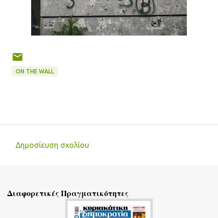
ON THE WALL
Δημοσίευση σχολίου
Σ
χ
ό
Διαφορετικές Πραγματικότητες
λ
ι