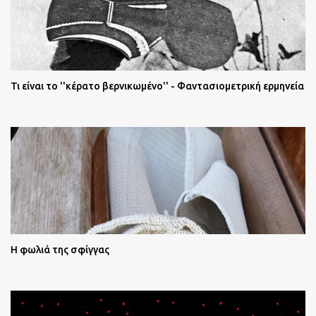
Τι είναι το ''κέρατο βερνικωμένο'' - Φαντασιομετρική ερμηνεία
Η φωλιά της σφίγγας