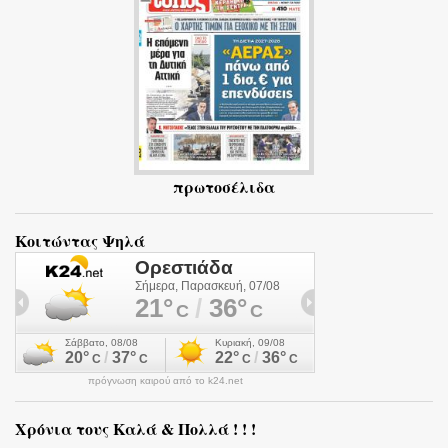
α
πρωτοσέλιδα
Κοιτώντας Ψηλά
πρόγνωση καιρού από το k24.net
Χρόνια τους Καλά & Πολλά ! ! !