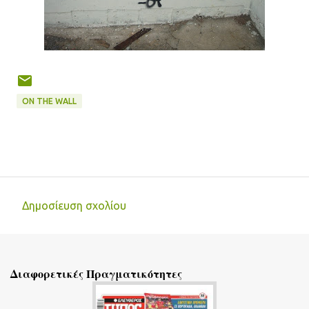
ON THE WALL
Δημοσίευση σχολίου
Σ
χ
ό
Διαφορετικές Πραγματικότητες
λ
ι