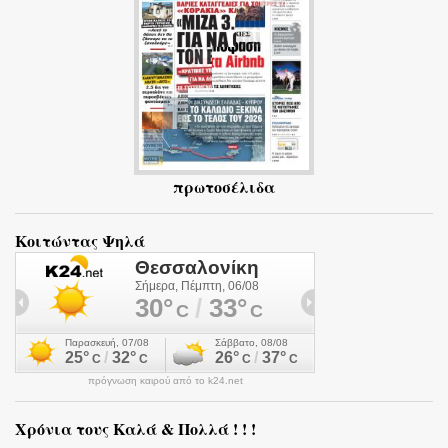
α
πρωτοσέλιδα
Κοιτώντας Ψηλά
πρόγνωση καιρού από το k24.net
Χρόνια τους Καλά & Πολλά ! ! !