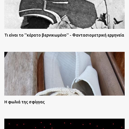
Τι είναι το ''κέρατο βερνικωμένο'' - Φαντασιομετρική ερμηνεία
Η φωλιά της σφίγγας