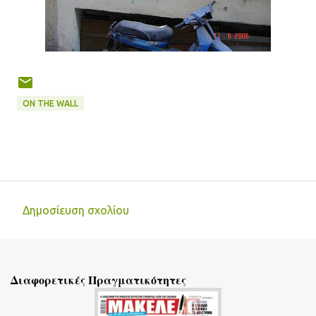
ON THE WALL
Δημοσίευση σχολίου
Σ
χ
ό
Διαφορετικές Πραγματικότητες
λ
ι