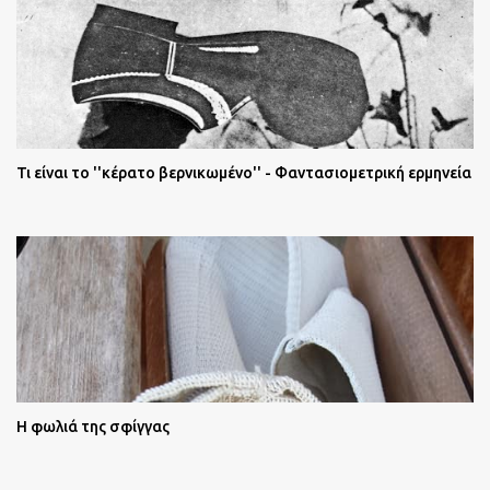
Τι είναι το ''κέρατο βερνικωμένο'' - Φαντασιομετρική ερμηνεία
Η φωλιά της σφίγγας