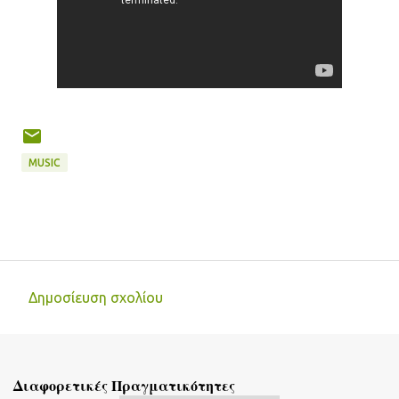
MUSIC
Δημοσίευση σχολίου
Σ
χ
ό
Διαφορετικές Πραγματικότητες
λ