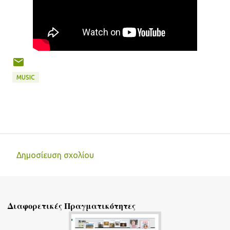
MUSIC
Δημοσίευση σχολίου
Σ
χ
ό
Διαφορετικές Πραγματικότητες
λ
ι