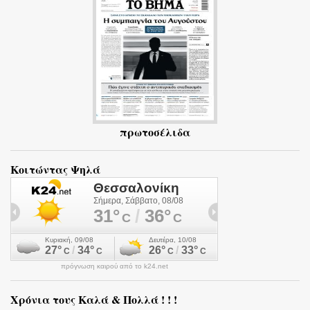
α
πρωτοσέλιδα
Κοιτώντας Ψηλά
πρόγνωση καιρού από το k24.net
Χρόνια τους Καλά & Πολλά ! ! !