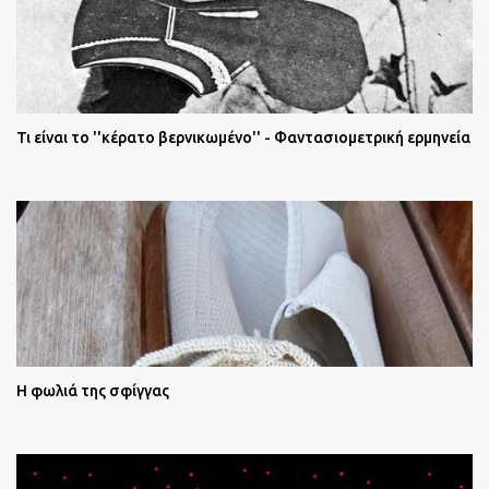
Τι είναι το ''κέρατο βερνικωμένο'' - Φαντασιομετρική ερμηνεία
Η φωλιά της σφίγγας