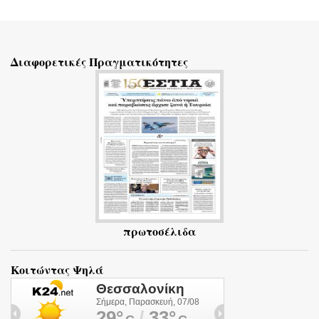
Σ
χ
ό
Διαφορετικές Πραγματικότητες
λ
ι
α
πρωτοσέλιδα
Κοιτώντας Ψηλά