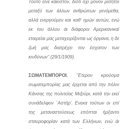
Τούτο είνε κάκιστον, διότι όχι μόνον μισητοί
μεταξύ των άλλων ανθρώπων γενόμεθα,
αλλά ενεργούμεν και καθ' ημών αυτών, ενώ
εκ του άλλου άι διάφοροι Αμερικανικαί
εταιρείαι μας μεταχειρίζονται ως όργανα, η δε
ζωή μας διατρέχει τον έσχατον των
κινδύνων" (29/1/1909).
ΣΩΜΑΤΕΜΠΟΡΟΙ.
"Ετερον κρούσμα
σωματεμπορίας μας έρχεται από την πόλιν
Κάνσας της πολιτείας Μιζούρι, κατά την εκεί
συνάδελφον `Αστήρ'. Ενεκα τούτων οι επί
της μεταναστεύσεως επόπται ήρξαντο
σταυροφορίαν κατά των Ελλήνων, ενώ άι