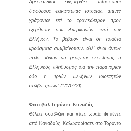
Αμερικανικαί εφημερίδες πλάσσουσι
διαφόρους φανταστικάς ιστορίας, αίτινες
γράφονται επί το τραγικώτερον προς
εξερέθισιν των Αμερικανών κατά των
Ελλήνων. Το βέβαιον είναι ότι τοιαύτα
κρούσματα συμβαίνουσιν, αλλ' είναι όντως
πολύ άδικον να μέμφεται ολόκληρος ο
Ελληνικός πληθυσμός δια την παρανομίαν
δύο ή τριών Ελλήνων ιδιοκτητών
στιλβωτηρίων" (1/1/1909).
Φεστιβάλ Τορόντο- Καναδάς
Θέλετε σουβλάκι και πίτες ωραία ψημένες
από Καναδούς; Καλωσορίσατε στο Τορόντο