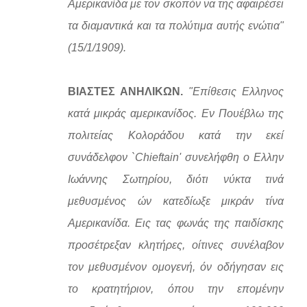
Αμερικανίδα με τον σκοπόν να της αφαιρέσει
τα διαμαντικά και τα πολύτιμα αυτής ενώτια"
(15/1/1909).
ΒΙΑΣΤΕΣ ΑΝΗΛΙΚΩΝ.
"Επίθεσις Ελληνος
κατά μικράς αμερικανίδος. Εν Πουέβλω της
πολιτείας Κολοράδου κατά την εκεί
συνάδελφον `Chieftain' συνελήφθη ο Ελλην
Ιωάννης Σωτηρίου, διότι νύκτα τινά
μεθυσμένος ών κατεδίωξε μικράν τίνα
Αμερικανίδα. Εις τας φωνάς της παιδίσκης
προσέτρεξαν κλητήρες, οίτινες συνέλαβον
τον μεθυσμένον ομογενή, όν οδήγησαν εις
το κρατητήριον, όπου την επομένην