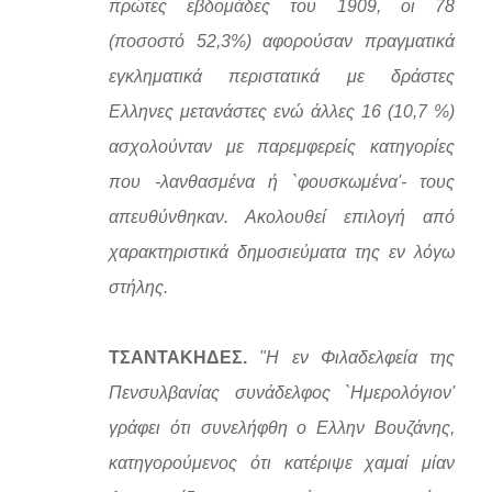
πρώτες εβδομάδες του 1909, οι 78
(ποσοστό 52,3%) αφορούσαν πραγματικά
εγκληματικά περιστατικά με δράστες
Ελληνες μετανάστες ενώ άλλες 16 (10,7 %)
ασχολούνταν με παρεμφερείς κατηγορίες
που -λανθασμένα ή `φουσκωμένα'- τους
απευθύνθηκαν. Ακολουθεί επιλογή από
χαρακτηριστικά δημοσιεύματα της εν λόγω
στήλης.
ΤΣΑΝΤΑΚΗΔΕΣ.
"Η εν Φιλαδελφεία της
Πενσυλβανίας συνάδελφος `Ημερολόγιον'
γράφει ότι συνελήφθη ο Ελλην Βουζάνης,
κατηγορούμενος ότι κατέριψε χαμαί μίαν