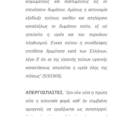
κοιμωμένους και διαιτωμένους εις έν
στενότατον δωμάτιον. Αμέσως η αστυνομία
εξεδίωξε τούτους εκείθεν και απελύμανε
καταλλήλως το δωμάτιον τούτο, εξ ού
ηπειλείτο η υγεία και του περιοίκου
πληθυσμού. Ενεκα τούτου η συνάδελφος
επιτίθεται δριμύτατα κατά των Ελλήνων,
λέγει δ' ότι εκ της ελεεινής τούτων υγιεινής
καταστάσεως απειλείται η υγεία όλης της
πόλεως" (5/3/1909).
ΑΠΕΡΓΟΣΠΑΣΤΕΣ.
"Δεν είνε ούτε η πρώτη
ούτε η τελευταία φορά, καθ' ήν συμβαίνει
ομογενείς να εργάζωνται ως ανταπεργοί.