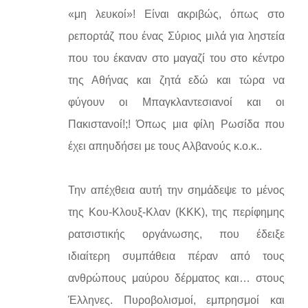
«μη λευκοί»! Είναι ακριβώς, όπως στο
ρεπορτάζ που ένας Σύριος μιλά για ληστεία
που του έκαναν στο μαγαζί του στο κέντρο
της Αθήνας και ζητά εδώ και τώρα να
φύγουν οι Μπαγκλαντεσιανοί και οι
Πακιστανοί!;! Όπως μια φίλη Ρωσίδα που
έχει απηυδήσει με τους Αλβανούς κ.ο.κ..
Την απέχθεια αυτή την σημάδεψε το μένος
της Κου-Κλουξ-Κλαν (ΚΚΚ), της περίφημης
ρατσιστικής οργάνωσης, που έδειξε
ιδιαίτερη συμπάθεια πέραν από τους
ανθρώπους μαύρου δέρματος και… στους
Έλληνες. Πυροβολισμοί, εμπρησμοί και