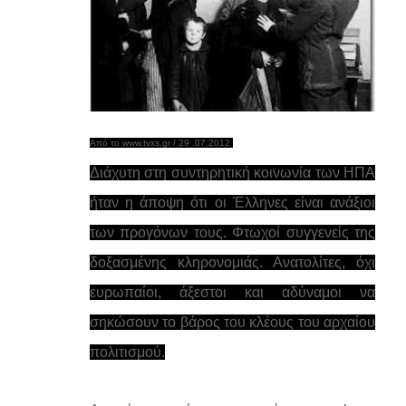
Από το www.
tvxs.gr /
29 .07.2012
Διάχυτη στη συντηρητική κοινωνία των ΗΠΑ
ήταν η άποψη ότι οι Έλληνες είναι ανάξιοι
των προγόνων τους. Φτωχοί συγγενείς της
δοξασμένης κληρονομιάς. Ανατολίτες, όχι
ευρωπαίοι, άξεστοι και αδύναμοι να
σηκώσουν το βάρος του κλέους του αρχαίου
πολιτισμού.