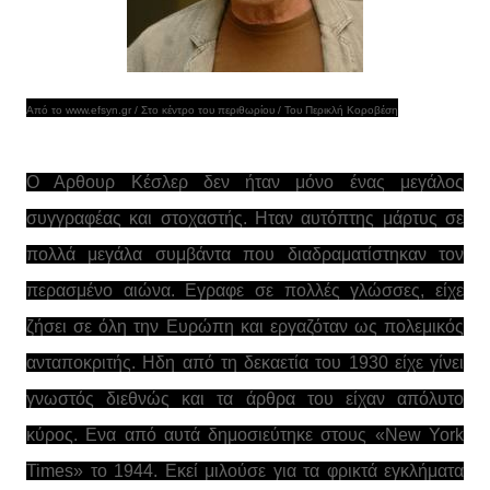
Από το www.efsyn.gr / Στο κέντρο του περιθωρίου / Του Περικλή Κοροβέση
Ο Αρθουρ Κέσλερ δεν ήταν μόνο ένας μεγάλος
συγγραφέας και στοχαστής. Ηταν αυτόπτης μάρτυς σε
πολλά μεγάλα συμβάντα που διαδραματίστηκαν τον
περασμένο αιώνα. Εγραφε σε πολλές γλώσσες, είχε
ζήσει σε όλη την Ευρώπη και εργαζόταν ως πολεμικός
ανταποκριτής. Ηδη από τη δεκαετία του 1930 είχε γίνει
γνωστός διεθνώς και τα άρθρα του είχαν απόλυτο
κύρος. Ενα από αυτά δημοσιεύτηκε στους «New York
Times» το 1944. Εκεί μιλούσε για τα φρικτά εγκλήματα