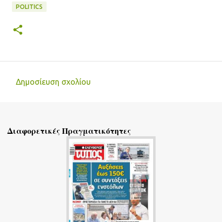
POLITICS
Δημοσίευση σχολίου
Σ
χ
ό
Διαφορετικές Πραγματικότητες
λ
ι
α