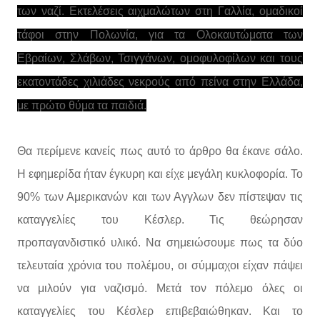
των ναζί. Εκτελέσεις αιχμαλώτων στη Γαλλία, ομαδικοί
τάφοι στην Πολωνία, για τα Ολοκαυτώματα των
Εβραίων, Σλάβων, Τσιγγάνων, ομοφυλοφίλων και τους
εκατοντάδες χιλιάδες νεκρούς από πείνα στην Ελλάδα,
με πρώτο θύμα τα παιδιά.
Θα περίμενε κανείς πως αυτό το άρθρο θα έκανε σάλο.
Η εφημερίδα ήταν έγκυρη και είχε μεγάλη κυκλοφορία. Το
90% των Αμερικανών και των Αγγλων δεν πίστεψαν τις
καταγγελίες του Κέσλερ. Τις θεώρησαν
προπαγανδιστικό υλικό. Να σημειώσουμε πως τα δύο
τελευταία χρόνια του πολέμου, οι σύμμαχοι είχαν πάψει
να μιλούν για ναζισμό. Μετά τον πόλεμο όλες οι
καταγγελίες του Κέσλερ επιβεβαιώθηκαν. Και το