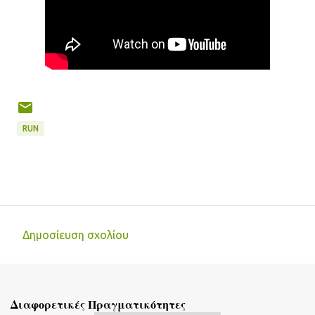
RUN
Δημοσίευση σχολίου
Σ
χ
ό
Διαφορετικές Πραγματικότητες
λ