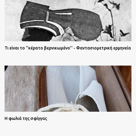
Τι είναι το ''κέρατο βερνικωμένο'' - Φαντασιομετρική ερμηνεία
Η φωλιά της σφίγγας