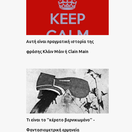
Αυτή είναι πραγματική ιστορία της
φράσης Κλάιν Μάιν ή Clain Main
Τι είναι το ''κέρατο βερνικωμένο'' -
Φαντασιομετρική ερμηνεία