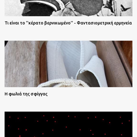
Τι είναι το ''κέρατο βερνικωμένο'' - Φαντασιομετρική ερμηνεία
Η φωλιά της σφίγγας