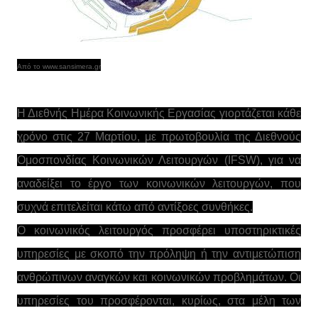
Από το www.sansimera.gr
Η Διεθνής Ημέρα Κοινωνικής Εργασίας γιορτάζεται κάθε
χρόνο στις 27 Μαρτίου, με πρωτοβουλία της Διεθνούς
Ομοσπονδίας Κοινωνικών Λειτουργών (IFSW), για να
αναδείξει το έργο των κοινωνικών λειτουργών, που
συχνά επιτελείται κάτω από αντίξοες συνθήκες.
Ο κοινωνικός λειτουργός προσφέρει υποστηρικτικές
υπηρεσίες με σκοπό την πρόληψη ή την αντιμετώπιση
ανθρώπινων αναγκών και κοινωνικών προβλημάτων. Οι
υπηρεσίες του προσφέρονται, κυρίως, στα μέλη των