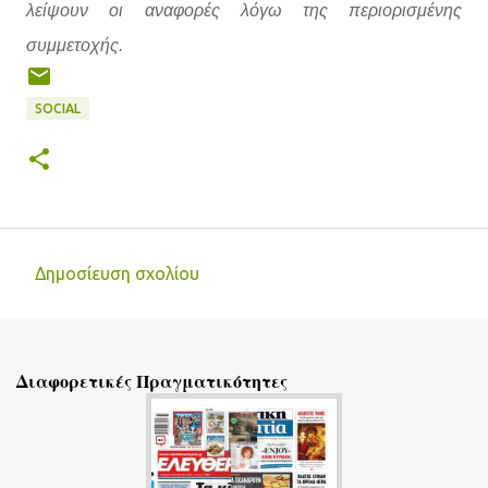
λείψουν οι αναφορές λόγω της περιορισμένης
συμμετοχής.
SOCIAL
Δημοσίευση σχολίου
Σ
χ
ό
Διαφορετικές Πραγματικότητες
λ
ι
α