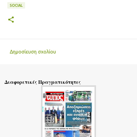
SOCIAL
Δημοσίευση σχολίου
Σ
χ
ό
Διαφορετικές Πραγματικότητες
λ
ι
α