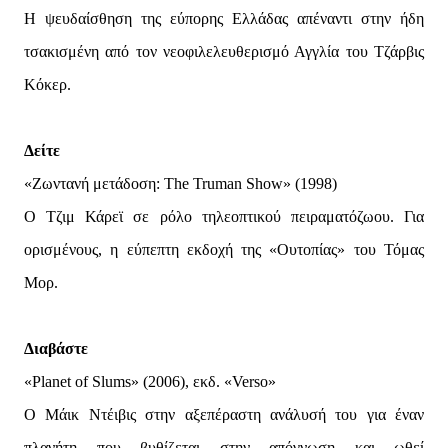
H ψευδαίσθηση της εύπορης Ελλάδας απέναντι στην ήδη
τσακισμένη από τον νεοφιλελευθερισμό Αγγλία του Τζάρβις
Κόκερ.
Δείτε
«Ζωντανή μετάδοση: The Truman Show» (1998)
Ο Τζιμ Κάρεϊ σε ρόλο τηλεοπτικού πειραματόζωου. Για
ορισμένους, η εύπεπτη εκδοχή της «Ουτοπίας» του Τόμας
Μορ.
Διαβάστε
«Planet of Slums» (2006), εκδ. «Verso»
O Μάικ Ντέιβις στην αξεπέραστη ανάλυσή του για έναν
πλανήτη που βυθίζεται στην απόγνωση και ωθεί