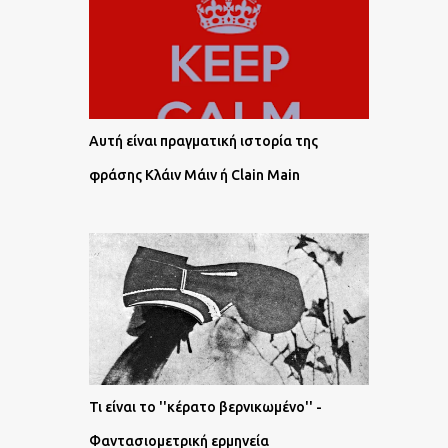
Αυτή είναι πραγματική ιστορία της
φράσης Κλάιν Μάιν ή Clain Main
Τι είναι το ''κέρατο βερνικωμένο'' -
Φαντασιομετρική ερμηνεία