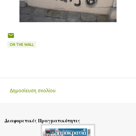
ON THE WALL
Δημοσίευση σχολίου
Σ
χ
ό
Διαφορετικές Πραγματικότητες
λ
ι