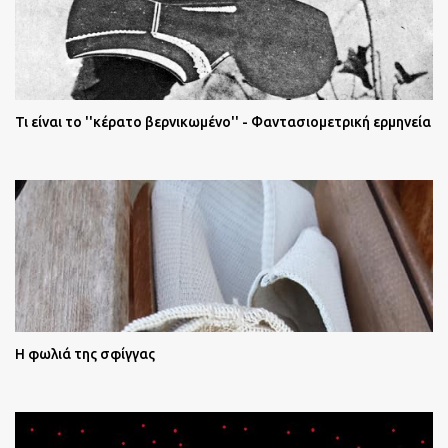
Τι είναι το ''κέρατο βερνικωμένο'' - Φαντασιομετρική ερμηνεία
Η φωλιά της σφίγγας