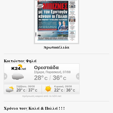
α
πρωτοσέλιδα
Κοιτώντας Ψηλά
πρόγνωση καιρού από το k24.net
Χρόνια τους Καλά & Πολλά ! ! !