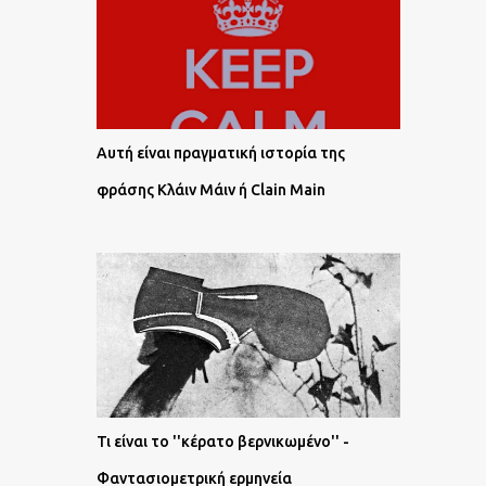
Αυτή είναι πραγματική ιστορία της
φράσης Κλάιν Μάιν ή Clain Main
Τι είναι το ''κέρατο βερνικωμένο'' -
Φαντασιομετρική ερμηνεία