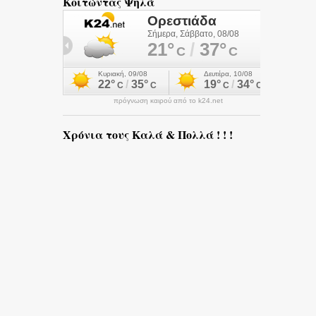
Κοιτώντας Ψηλά
πρόγνωση καιρού από το k24.net
Χρόνια τους Καλά & Πολλά ! ! !